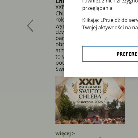
Chleba
również z nich zrezygno
XXIV Podlaskie Święto
przeglądania.
Chleba już 9 sierpnia 2026
roku! Zapach świeżo
Klikając „Przejdź do s
wypiekanego chleba,
Twojej aktywności na na
dźwięki ludowej muzyki,
polityką cookies
. Zgoda 
barwne dożynkowe
"Preferencje cookies".
obrzędy i niezapomniana
atmosfera podlaskiej wsi –
PREFERE
W każdej chwili możesz 
to wszystko czeka na Was
ustawienia cookies.
podczas XXIV Podlaskiego
Święta Chleba w...
więcej >