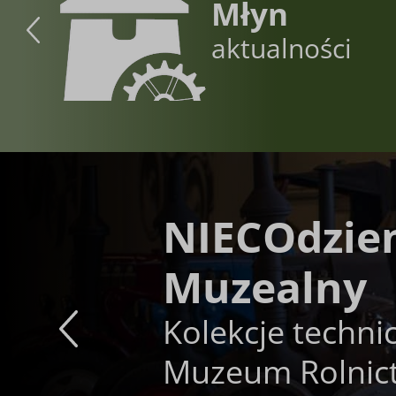
Młyn
aktualności
NIECOdzie
Muzealny
Kolekcje techni
Muzeum Rolnic