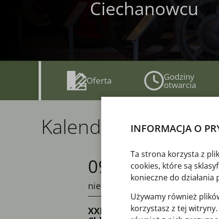
Ciechanowcu
Godziny
Oferta
otwarcia
Kalendarz imprez
INFORMACJA O PR
Ta strona korzysta z pl
09 VIII
cookies, które są sklas
konieczne do działania 
niedziela
Używamy również plików 
korzystasz z tej witryn
XXIV Podlaskie Święto