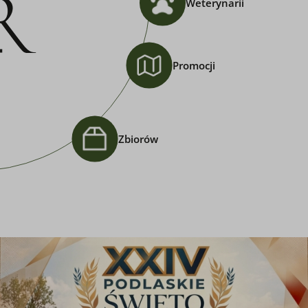
Weterynarii
Promocji
Zbiorów
a