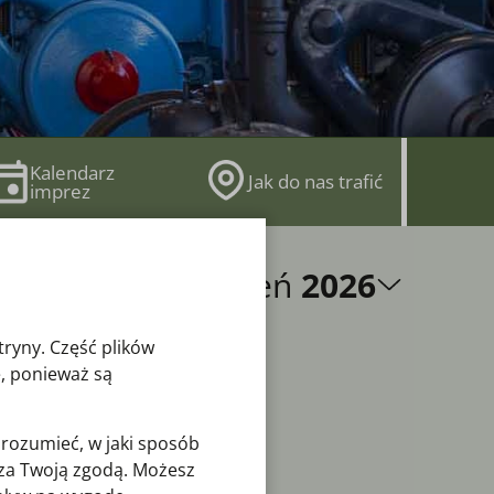
Kalendarz
Jak do nas trafić
imprez
sierpień
2026
tryny. Część plików
, ponieważ są
zrozumieć, w jaki sposób
o za Twoją zgodą. Możesz