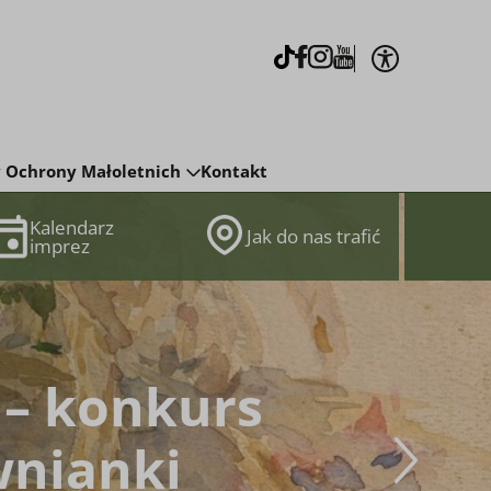
Otwórz op
TikTok
Facebook
Instagram
Youtube
j
 Ochrony Małoletnich
Kontakt
Kalendarz
Jak do nas trafić
imprez
 – konkurs
wnianki