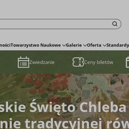
m. ks. Krzysztofa Kluka
isku fraza zostanie wyszukana
Szuka
ności
Towarzystwo Naukowe
Galerie
Oferta
Standardy
Zwiedzanie
Ceny biletów
skie Święto Chleba
ie tradycyjnej ró