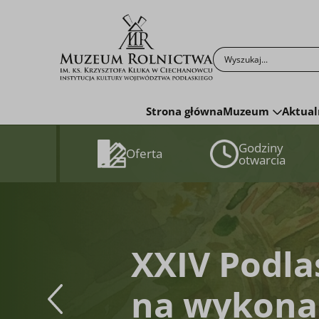
Muzeum Rolnictwa i
Po kliknięciu przyc
Strona główna
Muzeum
Aktual
Godziny
Oferta
otwarcia
XXIV Podla
na wykonan