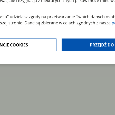
wać, ale rezygnacja z niektórych z tych plików może mieć 
erwisu” udzielasz zgody na przetwarzanie Twoich danych os
szej stronie. Dane są zbierane w celach zgodnych z naszą
p
jest dobrowolna. Możesz jej odmówić lub ograniczyć jej zakr
NCJE COOKIES
PRZEJDŹ DO
modyfikować udzielone zgody w zakładce: informacje i regu