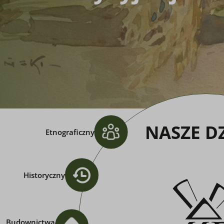
NASZE D
Etnograficzny
Historyczny
Budownictwa