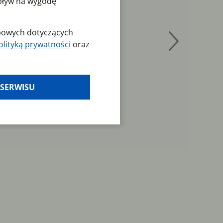
wpływ na wygodę
obowych dotyczących
olityką prywatności
oraz
es klikając w
 SERWISU
laminy — zresetuj