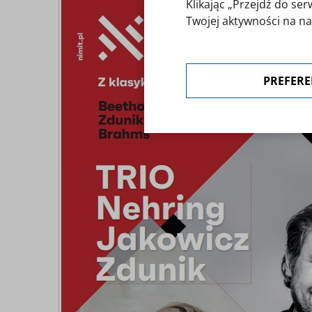
Klikając „Przejdź do s
Twojej aktywności na na
polityką cookies
. Zgoda 
"Preferencje cookies".
PREFERE
W każdej chwili możesz 
ustawienia cookies.