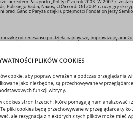
akże laureatem Paszportu „Polityki” za rok 2003. W 2007 r. zost
ds, Polskiego Radia, Naxos, CDAccord. Od 2004 r. uczy gry skr
i braci Gand z Paryża dzięki uprzejmości Fondation Jerzy Semk
uje muzykę od renesansu po dzieła najnowsze, improwizuje, aranżu
 w Londynie, Progetto Martha Argerich w Lugano oraz Chopin i 
ych sal, m.in. Carnegie Hall w Nowym Jorku, Cadogan Hall w Lond
muzykami, m.in. z Nelsonem Goenerem, Gerardem Causse, Krzyszt
YWATNOŚCI PLIKÓW COOKIES
rld miał przywilej koncertować wspólnie z Gidonem Kremerem i
rszawie.
ików cookie, aby poprawić wrażenia podczas przeglądania wi
x oraz 9 innych nagród w VI Międzynarodowym Konkursie Wiolon
sławie na Międzynarodowym Forum Młodych Wykonawców zdobywaj
yfikowane jako niezbędne, są przechowywane w przeglądarce
podstawowych funkcji witryny.
cookies stron trzecich, które pomagają nam analizować i 
Polskiego Radia i Telewizji oraz dla Radia Słowackiego. Obecnie
wanego sztuk muzycznych.
y. Te pliki cookies będą przechowywane w przeglądarce tylk
wać, ale rezygnacja z niektórych z tych plików może mieć 