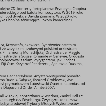
olejne CD: koncerty fortepianowe Fryderyka Chopina
 Pendereckiego pod batutą kompozytora. W 2019 roku
rich pod dyrekcją Davida Zinmana. W 2020 roku
ryka Chopina zawierająca utwory kameralne F.
ca, Krzysztofa Jakowicza. Był również ostatnim
ł ze wszystkimi czołowymi polskimi orkiestrami.
, Filharmonią Monachijską, Orchestra del Maggio
Orchestre de la Suisse Romande w Genewie, Orquesta
półpracował z takimi dyrygentami, jak Pinchas
, Eiji Oue, Krzysztof Penderecki, Agnieszka Duczmal,
toszem Bednarczykiem. Artysta występował ponadto
zyna Budnik-Gałązka, Ryszard Groblewski, Avri
4 był prymariuszem Lutosławski Quartet natomiast od
dę Diapason d’Or de l’Année 2007.
ll w Tokio, Konzerthaus w Wiedniu, Zankel Hall i Y
, Aldeburgh czy Edynburgu. Zwycięzca konkursów
zcą Międzynarodowej Trybuny Młodych Wykonawców