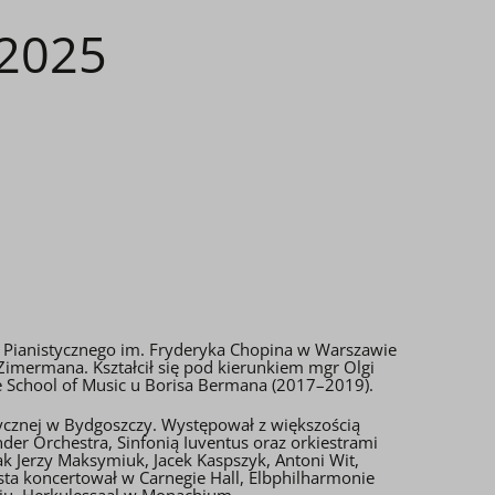
.2025
u Pianistycznego im. Fryderyka Chopina w Warszawie
Zimermana. Kształcił się pod kierunkiem mgr Olgi
e School of Music u Borisa Bermana (2017–2019).
cznej w Bydgoszczy. Występował z większością
er Orchestra, Sinfonią Iuventus oraz orkiestrami
ak Jerzy Maksymiuk, Jacek Kaspszyk, Antoni Wit,
sta koncertował w Carnegie Hall, Elbphilharmonie
iu, Herkulessaal w Monachium.