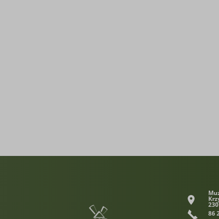
Muz
Krz
230
86 