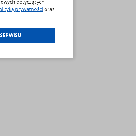
obowych dotyczących
olityką prywatności
oraz
es klikając w
 SERWISU
laminy — zresetuj