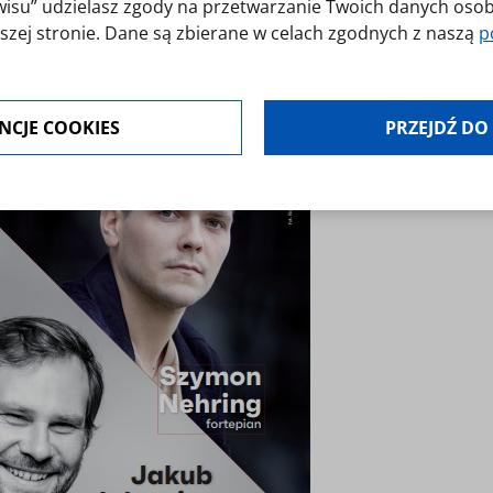
erwisu” udzielasz zgody na przetwarzanie Twoich danych os
szej stronie. Dane są zbierane w celach zgodnych z naszą
p
jest dobrowolna. Możesz jej odmówić lub ograniczyć jej zakr
NCJE COOKIES
PRZEJDŹ DO
modyfikować udzielone zgody w zakładce: informacje i regu