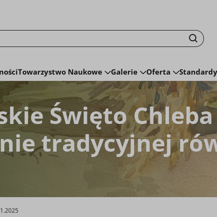
isku fraza zostanie wyszukana
Szuka
ności
Towarzystwo Naukowe
Galerie
Oferta
Standardy
skie Święto Chleba
ie tradycyjnej ró
11.2025