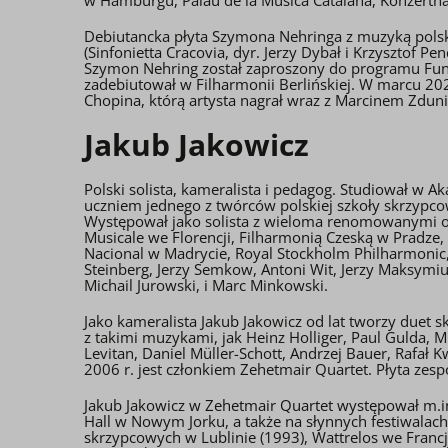
Debiutancka płyta Szymona Nehringa z muzyką polsk
(Sinfonietta Cracovia, dyr. Jerzy Dybał i Krzysztof
Szymon Nehring został zaproszony do programu Fund
zadebiutował w Filharmonii Berlińskiej. W marcu 20
Chopina, którą artysta nagrał wraz z Marcinem Zdu
Jakub Jakowicz
Polski solista, kameralista i pedagog. Studiował w 
uczniem jednego z twórców polskiej szkoły skrzypcow
Występował jako solista z wieloma renomowanymi or
Musicale we Florencji, Filharmonią Czeską w Pradze
Nacional w Madrycie, Royal Stockholm Philharmonic,
Steinberg, Jerzy Semkow, Antoni Wit, Jerzy Maksymiuk
Michail Jurowski, i Marc Minkowski.
Jako kameralista Jakub Jakowicz od lat tworzy duet
z takimi muzykami, jak Heinz Holliger, Paul Gulda, 
Levitan, Daniel Müller-Schott, Andrzej Bauer, Rafał
2006 r. jest członkiem Zehetmair Quartet. Płyta zes
Jakub Jakowicz w Zehetmair Quartet występował m.in.
Hall w Nowym Jorku, a także na słynnych festiwalac
skrzypcowych w Lublinie (1993), Wattrelos we Franc