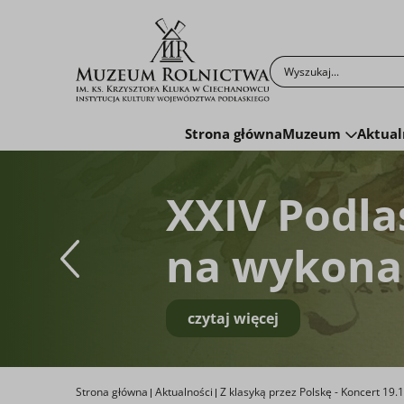
Po kliknięciu przyc
Strona główna
Muzeum
Aktual
XXIV Podla
na wykonan
czytaj więcej
Strona główna
Aktualności
Z klasyką przez Polskę - Koncert 19.