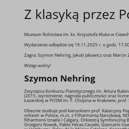
Z klasyką przez P
Muzeum Rolnictwa im. ks. Krzysztofa Kluka w Ciewch
Wydarzenie odbędzie się 19.11.2025 r. o godz. 17.0
Zagra: Szymon Nehring, Jakub Jakowicz oraz Marcin 
Wstęp wolny!
Szymon Nehring
Zwycięzca Konkursu Pianistycznego im. Artura Rubi
(2015, wyróżnienie, nagroda publiczności oraz licz
Łazarskiej w POSM im. F. Chopina w Krakowie, prof.
Obecnie studiuje pod kierunkiem prof. Katarzyny 
orkiestr w Polsce, m.in. z Filharmonią Narodową, N
filharmonii Izraela i Calgary, Orkiestrą Symfoniczną
Grzegorz Nowak, Pablo Heras-Casado, Giancarlo Guerr
w Hamburgu, Palau de la Música Catalana, Konzerth