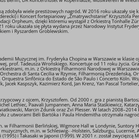
ą zdobyła wiele prestiżowych nagród. W 2016 roku ukazały się k
 Penderecki) i Koncert fortepianowy „Zmatrywchstanie” Krzysztofa
acji Orpheum, dzięki któremu wystąpił z Orkiestrą Tonhalle Zü
21 roku ukazała się płyta wydana przez Narodowy Instytut Fryde
nikiem i Ryszardem Groblewskim.
Akademii Muzycznej im. Fryderyka Chopina w Warszawie w klasie oj
ej, prof. Tadeusza Wrońskiego. Koncertuje od 11 roku życia. Gra
kiestrami, m.in. z Orkiestrą Filharmonii Narodowej w Warszawie
, Orchestra di Santa Cecilia w Rzymie, Filharmonią Drezdeńską, 
 Orquestra Sinfônica do Estado de São Paulo i Concerto Köln. Ws
, Jacek Kaspszyk, Kazimierz Kord, Jan Krenz, Yan Pascal Tortelier
 skrzypcowy z ojcem, Krzysztofem. Od 2000 r. gra z pianistą Bar
Michel Lethiec, Paavali Jumpannen, Anna Maria Staśkiewicz, Katar
 Kwiatkowski, Marcin Zdunik oraz Zvi Plesser. W latach 2008–201
połu z utworami Béli Bartóka i Paula Hindemitha otrzymała nagro
 w Filharmonii Berlińskiej, Wigmore Hall w Londynie, Suntory Ha
h muzycznych, m.in. w Schleswig- -Holstein, Salzburgu, Lucernie
ji (1995) i Takasaki w Japonii (1999). W 2001 r. został zwycię