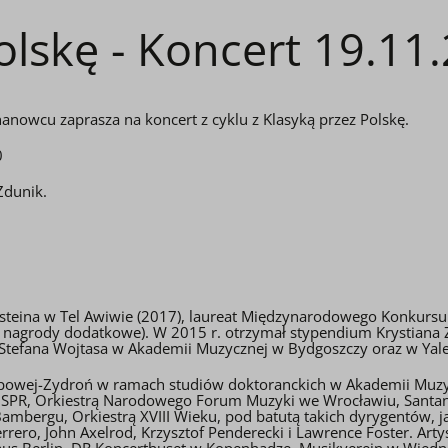
olskę - Koncert 19.11
anowcu zaprasza na koncert z cyklu z Klasyką przez Polskę.
0
Zdunik.
nsteina w Tel Awiwie (2017), laureat Międzynarodowego Konkurs
ne nagrody dodatkowe). W 2015 r. otrzymał stypendium Krystiana 
 Stefana Wojtasa w Akademii Muzycznej w Bydgoszczy oraz w Yal
Popowej-Zydroń w ramach studiów doktoranckich w Akademii Muzy
OSPR, Orkiestrą Narodowego Forum Muzyki we Wrocławiu, Santand
 Bambergu, Orkiestrą XVIII Wieku, pod batutą takich dyrygentów, j
ero, John Axelrod, Krzysztof Penderecki i Lawrence Foster. Arty
aus Berlin, DR Koncerthuset w Kopenhadze, Musikverein w Wiedn