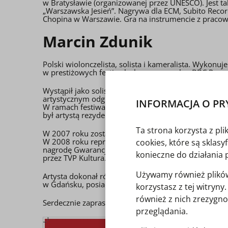
w Bratysławie (organizowanej przez UNESCO). Jest t
„Warszawska Jesień”. Nagrywa dla ECM, Subito Recor
Chopina w Warszawie. Gra na instrumencie z pracown
Marcin Zdunik
Polski wiolonczelista, solista i kameralista. Wykon
w prestiżowych festiwalach muzycznych – BBC Proms
Wystąpił jako solista na estradach wielu renomowan
artystycznym odgrywa współpraca z inspirującymi 
INFORMACJA O PR
W ramach festiwalu Chamber Music Connects the Wo
był artystą rezydentem Filharmonii Narodowej w Wa
Ta strona korzysta z pl
W 2007 roku został laureatem I nagrody, Grand Pri
W 2008 roku reprezentował Polskie Radio w Braty
cookies, które są sklas
nagrodę Gwarancja Kultury przyznaną
konieczne do działania 
przez TVP Kultura.
Używamy również plików 
Artysta dokonał również wielu nagrań płytowych dla 
w Gdańsku, posiada również tytuł doktora habilito
korzystasz z tej witryn
również z nich zrezygno
Serdecznie zapraszamy!
przeglądania.