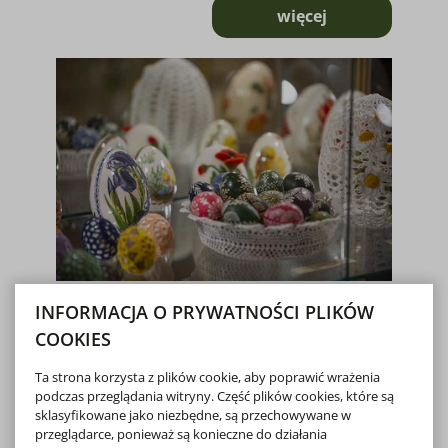
więcej
o UWAGA
PISANKI
INFORMACJA O PRYWATNOŚCI PLIKÓW
COOKIES
MUZEUM PISANKI | Szanowni Państwo! Pragniemy
poinformować, że pisanki do zbiorów są przyjmowane
wyłącznie po wcześniejszej konsultacji z Działem
Etnograficznym. Należy wysłać email pod adres:
Ta strona korzysta z plików cookie, aby poprawić wrażenia
etnografia@muzeumrolnictwa.pl ze zdjęciami Państwa prac
podczas przeglądania witryny. Część plików cookies, które są
lu...
sklasyfikowane jako niezbędne, są przechowywane w
przeglądarce, ponieważ są konieczne do działania
więcej