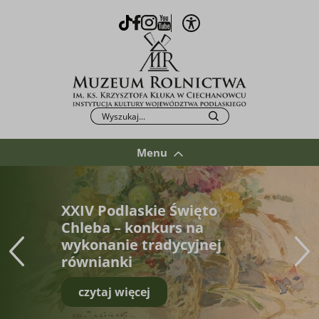
Otwórz opcje WCAG
TikTok
Facebook
Instagram
Youtube
Po kliknięciu przycisku fraza zostanie wys
Szukaj
Menu
XXIV Podlaskie Święto
Chleba – konkurs na
wykonanie tradycyjnej
równianki
czytaj więcej