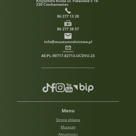
Krzysztofa Kluka
ul. Pałacowa 5 18-
230 Ciechanowiec
86 277 13 28
86 277 38 57
info@muzeumrolnictwa.pl
AE:PL-90717-82713-UCDVU-23
TikTok
Facebook
Instagram
Youtube
Biuletyn informacji publiczn
Menu
Strona główna
Muzeum
Aktualności