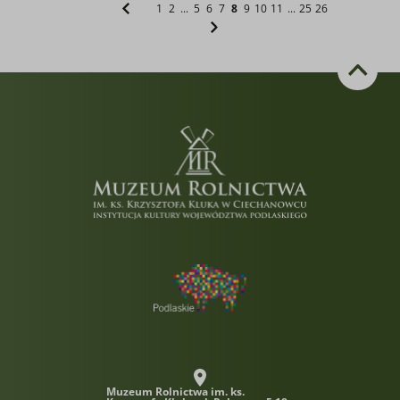
1
2
...
5
6
7
8
9
10
11
...
25
26
Muzeum Rolnictwa im. ks.