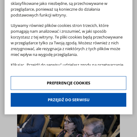
sklasyfikowane jako niezbędne, są przechowywane w
przeglądarce, ponieważ są konieczne do działania
podstawowych funkcji witryny.
NIECOdziennik Muzealny -
Helena Jurgielewiczowa (1897-
Używamy również plików cookies stron trzecich, które
1980) – lekarz medycyny
pomagają nam analizować i zrozumieć, w jaki sposób
weterynaryjnej i oficer Wojska
korzystasz z tej witryny. Te pliki cookies będą przechowywane
w przeglądarce tylko za Twoją zgodą. Możesz również z nich
Polskiego
zrezygnować, ale rezygnacja z niektórych z tych plików może
10 02 2026
mieć wpływ na wygodę przeglądania.
Helena Jurgielewiczowa (córka znanego cenionego
Klikając „Przejdź do serwisu” udzielasz zgody na przetwarzanie
naukowca - Odo Bujwida oraz Kazimiery Bujwidowej
z Klimontowiczów - jednej z najważniejszych postaci ruchu
Twoich danych osobowych dotyczących Twojej aktywności na
feministycznego pierwszej fali w Polsce) zapisała się
naszej stronie. Dane są zbierane w celach zgodnych z naszą
w historii Polski jako postać wyjątkowa
polityką prywatności
oraz
polityką cookies
. Zgoda jest
PREFERENCJE COOKIES
więcej
dobrowolna. Możesz jej odmówić lub ograniczyć jej zakres
o NIECOdziennik M
klikając w "Preferencje cookies".
PRZEJDŹ DO SERWISU
W każdej chwili możesz modyfikować udzielone zgody w
zakładce: informacje i regulaminy — zresetuj ustawienia
cookies.