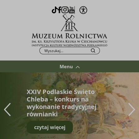
Otwórz opcje WCAG
TikTok
Facebook
Instagram
Youtube
Po kliknięciu przycisku fraza zostanie wys
Szukaj
Menu
XXIV Podlaskie Święto
Chleba – konkurs na
wykonanie tradycyjnej
równianki
czytaj więcej