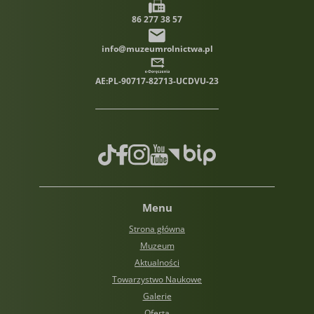
86 277 38 57
info@muzeumrolnictwa.pl
AE:PL-90717-82713-UCDVU-23
TikTok
Facebook
Instagram
Youtube
Biuletyn informacji publiczn
Menu
Strona główna
Muzeum
Aktualności
Towarzystwo Naukowe
Galerie
Oferta