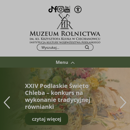
Otwórz opcje WCAG
TikTok
Facebook
Instagram
Youtube
Po kliknięciu przycisku fraza zostanie wys
Szukaj
Menu
XXIV Podlaskie Święto
Chleba – konkurs na
wykonanie tradycyjnej
równianki
czytaj więcej