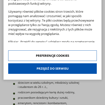
W ramach biletu spacerowego muzeum
podstawowych funkcji witryny.
udostępnia do zwiedzania wnętrza:
Używamy również plików cookies stron trzecich, które
Chaty z Piętek-Gręzek,
pomagają nam analizować i zrozumieć, w jaki sposób
korzystasz z tej witryny. Te pliki cookies będą przechowywane
Chaty z Żer-Czubików,
w przeglądarce tylko za Twoją zgodą. Możesz również z nich
Chaty z Koców-Schabów,
zrezygnować, ale rezygnacja z niektórych z tych plików może
Chaty z Sak,
mieć wpływ na wygodę przeglądania.
Dworku drobnoszlacheckiego z Zarąb.
Klikając „Przejdź do serwisu” udzielasz zgody na przetwarzanie
Spichlerz z Olszy - Wystawa Plecionkarstwa
Twoich danych osobowych dotyczących Twojej aktywności na
Spichlerz z Klepacz - Spichlerz Cieśli
naszej stronie. Dane są zbierane w celach zgodnych z naszą
Spichlerz z Dąbrowy Wilki - Wystawa Rybołówstwa
polityką prywatności
oraz
polityką cookies
. Zgoda jest
PREFERENCJE COOKIES
Spichlerz z Wykna - Wystawa Szewstwa i Grabarstwa
dobrowolna. Możesz jej odmówić lub ograniczyć jej zakres
! Zwiedzanie pozostałych obiektów wyłącznie
klikając w "Preferencje cookies".
z przewodnikiem !
PRZEJDŹ DO SERWISU
W każdej chwili możesz modyfikować udzielone zgody w
Bilet ulgowy przysługuje
:
zakładce: informacje i regulaminy — zresetuj ustawienia
cookies.
dzieciom w wieku szkolnym, młodzieży szkolnej
i studentom do 26 r. ż.,
rodzicom posiadającym kartę dużej rodziny,
pracownikom dziedziny kultury i sztuki,
emerytom, rencistom i kombatantom,