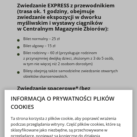
Zwiedzanie EXPRESS z przewodnikiem
(trasa ok. 1 godziny, obejmuje
zwiedzanie ekspozycji w dworku
myśliwskim i wystawy ciągników
w Centralnym Magazynie Zbiorów):
Bilet normalny – 25 zł
Bilet ulgowy – 15 zł
Bilet rodzinny – 60 zł (przysługuje rodzinom
z przynajmniej dwójką dzieci, złożonym z 3 do 5 osób,
w tym nie więcej niż 2 osobom dorosłym)
Bilety obejmją także samodzielne zwiedzanie otwartych
obiektów skansenowskich.
Zwiedzanie spacerowe* (bez
przewodnika):
INFORMACJA O PRYWATNOŚCI PLIKÓW
Bilet normalny – 20 zł
COOKIES
Bilet ulgowy – 12 zł
Ta strona korzysta z plików cookie, aby poprawić wrażenia
Bilet rodzinny – 48 zł (przysługuje rodzinom
z przynajmniej dwójką dzieci, złożonym z 3 do 5 osób,
podczas przeglądania witryny. Część plików cookies, które są
w tym nie więcej niż 2 osobom dorosłym)
sklasyfikowane jako niezbędne, są przechowywane w
przeglądarce, ponieważ są konieczne do działania