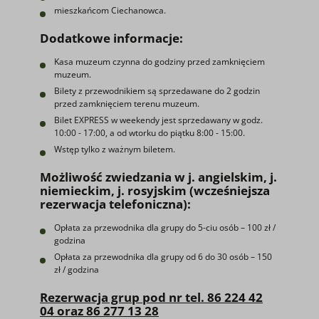
mieszkańcom Ciechanowca.
Dodatkowe informacje:
Kasa muzeum czynna do godziny przed zamknięciem
muzeum.
Bilety z przewodnikiem są sprzedawane do 2 godzin
przed zamknięciem terenu muzeum.
Bilet EXPRESS w weekendy jest sprzedawany w godz.
10:00 - 17:00, a od wtorku do piątku 8:00 - 15:00.
Wstęp tylko z ważnym biletem.
Możliwość zwiedzania w j. angielskim, j.
niemieckim, j. rosyjskim (wcześniejsza
rezerwacja telefoniczna
):
Opłata za przewodnika dla grupy do 5-ciu osób – 100 zł /
godzina
Opłata za przewodnika dla grupy od 6 do 30 osób – 150
zł / godzina
Rezerwacja grup pod nr tel. 86 224 42
04 oraz 86 277 13 28