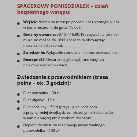
SPACEROWY PONIEDZIAŁEK – dzień
bezpłatnego wstępu:
Wejście:
Wstęp na teren po pobraniu bezpłatnego biletu
w kasie muzeum (do godz. 15.00).
Godziny otwarcia:
08:15 – 16:00. Przebywać na terenie
muzeum można do 16:00 (zasada ta obowiązuje
niezależnie od sezonu).
Zwiedzanie:
Wyłącznie samodzielnie (bez przewodnika).
Dostępność:
Otwarte są tylko wybrane wnętrza
obiektów skansenowskich.
Zwiedzanie z przewodnikiem (trasa
pełna – ok. 3 godzin):
Bilet normalny – 30 zł
Bilet ulgowy – 18 zł
Bilet rodzinny – 72 zł (przysługuje rodzinom
z przynajmniej dwójką dzieci, złożonym z 3 do 5 osób,
w tym nie więcej niż 2 osobom dorosłym)
Dopłata do biletu za rezerwację indywidualnego
przewodnika – 100 zł