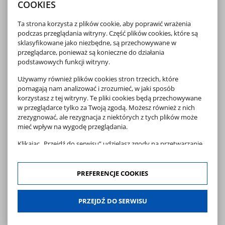
COOKIES
Partnerzy medialni: Polskie Radio RDC, Polskie Radio
Białystok, TVP3 Białystok, narew.info, Wysokomazowiecki24,
Nowy Kurier, Podlasie24.pl, eWysMaz.pl, Katolickie Radio
Ta strona korzysta z plików cookie, aby poprawić wrażenia
Podlasie.
podczas przeglądania witryny. Część plików cookies, które są
Dofinansowano ze środków Ministra Kultury i Dziedzictwa
sklasyfikowane jako niezbędne, są przechowywane w
Narodowego w ramach programu Narodowego Centrum
przeglądarce, ponieważ są konieczne do działania
Kultury: EtnoPolska. Edycja 2025
podstawowych funkcji witryny.
fot. Artur Warchala
Używamy również plików cookies stron trzecich, które
Galeria
pomagają nam analizować i zrozumieć, w jaki sposób
korzystasz z tej witryny. Te pliki cookies będą przechowywane
w przeglądarce tylko za Twoją zgodą. Możesz również z nich
zrezygnować, ale rezygnacja z niektórych z tych plików może
mieć wpływ na wygodę przeglądania.
Klikając „Przejdź do serwisu” udzielasz zgody na przetwarzanie
Twoich danych osobowych dotyczących Twojej aktywności na
naszej stronie. Dane są zbierane w celach zgodnych z naszą
polityką prywatności
oraz
polityką cookies
. Zgoda jest
PREFERENCJE COOKIES
dobrowolna. Możesz jej odmówić lub ograniczyć jej zakres
klikając w "Preferencje cookies".
PRZEJDŹ DO SERWISU
W każdej chwili możesz modyfikować udzielone zgody w
zakładce: informacje i regulaminy — zresetuj ustawienia