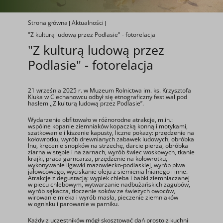
Strona główna
Aktualności
"Z kulturą ludową przez Podlasie" - fotorelacja
"Z kulturą ludową przez
Podlasie" - fotorelacja
21 września 2025 r. w Muzeum Rolnictwa im. ks. Krzysztofa
Kluka w Ciechanowcu odbył się etnograficzny festiwal pod
hasłem ,,Z kulturą ludową przez Podlasie’’.
Wydarzenie obfitowało w różnorodne atrakcje, m.in.:
wspólne kopanie ziemniaków kopaczką konną i motykami,
szatkowanie i kiszenie kapusty, liczne pokazy: przędzenie na
kołowrotku, wyrób drewnianych zabawek ludowych, obróbka
lnu, kręcenie snopków na strzechę, darcie pierza, obróbka
ziarna w stępie i na żarnach, wyrób świec woskowych, tkanie
krajki, praca garncarza, przędzenie na kołowrotku,
wykonywanie ligawki mazowiecko-podlaskiej, wyrób piwa
jałowcowego, wyciskanie oleju z siemienia lnianego i inne.
Atrakcje z degustacją: wypiek chleba i babki ziemniaczanej
w piecu chlebowym, wytwarzanie nadbużańskich zagubów,
wyrób sękacza, tłoczenie soków ze świeżych owoców,
wirowanie mleka i wyrób masła, pieczenie ziemniaków
w ognisku i parowanie w parniku.
Każdy z uczestników mógł skosztować dań prosto z kuchni