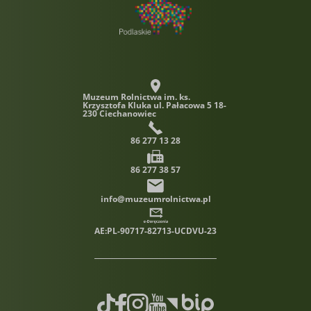
Muzeum Rolnictwa im. ks.
Krzysztofa Kluka
ul. Pałacowa 5 18-
230 Ciechanowiec
86 277 13 28
86 277 38 57
info@muzeumrolnictwa.pl
AE:PL-90717-82713-UCDVU-23
TikTok
Facebook
Instagram
Youtube
Biuletyn informacji publiczn