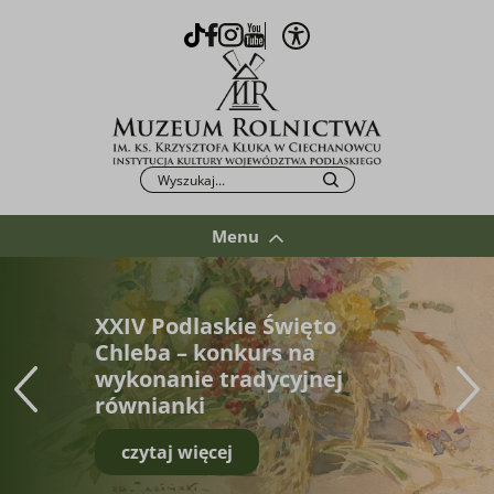
Otwórz opcje WCAG
TikTok
Facebook
Instagram
Youtube
Po kliknięciu przycisku fraza zostanie wys
Szukaj
Menu
XXIV Podlaskie Święto
Chleba – konkurs na
wykonanie tradycyjnej
równianki
czytaj więcej