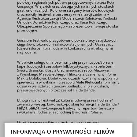
polowej, regionalnych potraw przygotowanych przez Koła
Gospodyń Wiejskich oraz dostępnych na innych stoiskach
gastronomicznych. Kolorowe stragany twórców ludowych
urozmaiciły festiwal, a partnerzy w realizacji zadania –
Agencja Restrukturyzacji i Modernizacji Rolnictwa, Podlaski
Ośrodek Doradztwa Rolniczego oraz Kasa Rolniczego
Ubezpieczenia Społecznego – zaprezentowali swoje stoiska
promocyjne.
Gościom festiwalu przygotowano pokaz pracy zabytkowych
ciągników, lokomobil i silników stacjonarnych. Uczestnicy
(dzieci i dorośli) brali udział w konkursach z atrakcyjnymi
nagrodami.
W trakcie całego dnia bawiliśmy się przy muzyce/śpiewie
kapel ludowych i zespołów folklorystycznych: kapela Sami
Swoi z Brańska, Kłosy z Ciechanowca, zespół Mazowia
z Wysokiego Mazowieckiego, Hiłoczka z Czeremchy, Polne
Maki z Dołubowa. Dodatkowo uczestniczyliśmy w spotkaniu
śpiewaczym w wykonaniu zespołu Małe Klekociaki i braliśmy
udział w warsztatach tańców podlaskich i białoruskich,
przeprowadzonych przez zespół Hajda Banda.
Etnograficzny Festiwal ,,Z kulturą ludową przez Podlasie’’
zwieńczył występ białorusko-polskiej formacji Hajda Banda /
Гайда Банда, wykonującej tradycyjny repertuar taneczny
i wokalny z Podlasia, zachodniej Białorusi i Polesia.
Dziękujemy wszystkim uczestnikom za obecność
i zapraszamy na kolejne etnograficzne spotkania w Muzeum
Rolnictwa.
INFORMACJA O PRYWATNOŚCI PLIKÓW