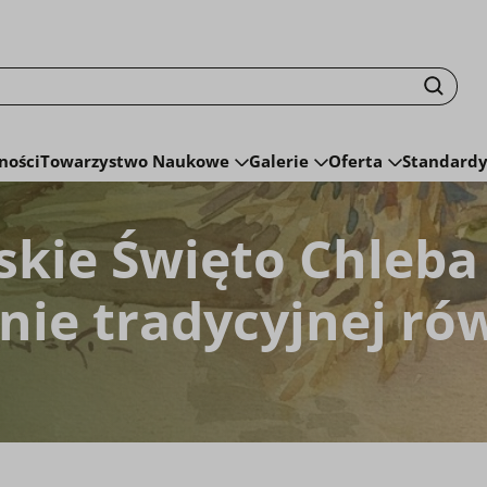
isku fraza zostanie wyszukana
Szuka
ności
Towarzystwo Naukowe
Galerie
Oferta
Standardy
skie Święto Chleba
ie tradycyjnej ró