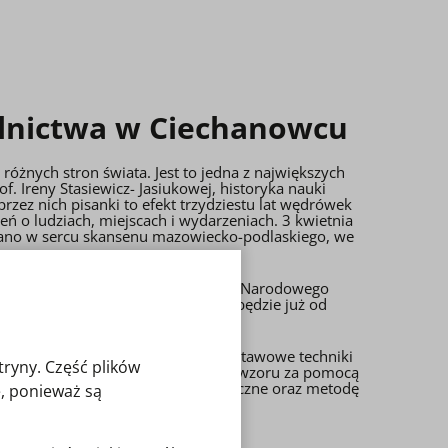
olnictwa w Ciechanowcu
óżnych stron świata. Jest to jedna z największych
of. Ireny Stasiewicz- Jasiukowej, historyka nauki
rzez nich pisanki to efekt trzydziestu lat wędrówek
ń o ludziach, miejscach i wydarzeniach. 3 kwietnia
wano w sercu skansenu mazowiecko-podlaskiego, we
ków Ministra Kultury i Dziedzictwa Narodowego
ja. Darmowa publikacja dostępna będzie już od
karstwo. Przedstawia on cztery podstawowe techniki
tryny. Część plików
ą, czyli wydrapywanie na kraszance wzoru za pomocą
 fragmenty roślin po tworzywa sztuczne oraz metodę
, ponieważ są
la realizować się artyście.