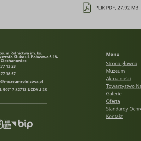
PLIK PDF, 27.92 MB
eum Rolnictwa im. ks.
Menu
ysztofa Kluka
ul. Pałacowa 5 18-
 Ciechanowiec
Strona główna
277 13 28
Muzeum
277 38 57
Aktualności
o@muzeumrolnictwa.pl
Towarzystwo N
PL-90717-82713-UCDVU-23
Galerie
Oferta
Standardy Ochr
Kontakt
book
stagram
Youtube
Biuletyn informacji publicznej