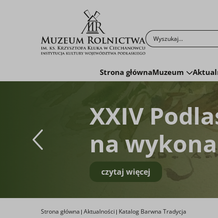
Po kliknięciu przyc
Strona główna
Muzeum
Aktual
XXIV Podla
na wykonan
czytaj więcej
Strona główna
Aktualności
Katalog Barwna Tradycja