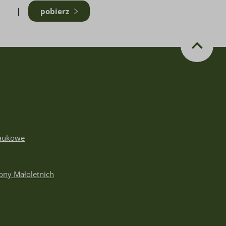
pobierz
aukowe
ony Małoletnich