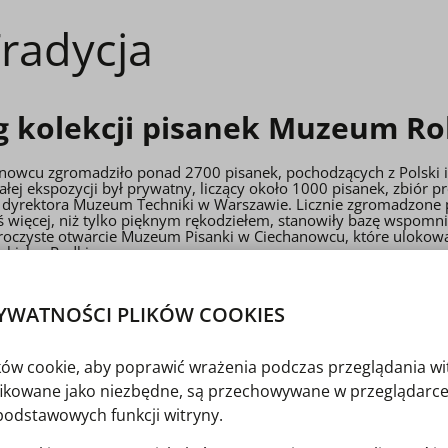
radycja
g kolekcji pisanek Muzeum R
nowcu zgromadziło ponad 2700 pisanek, pochodzących z Polski i r
ałej ekspozycji był prywatny, liczący około 1000 pisanek, zbiór pr
ego dyrektora Muzeum Techniki w Warszawie. Licznie zgromadzone p
więcej, niż tylko pięknym rękodziełem, stanowiły bazę wspomnie
 uroczyste otwarcie Muzeum Pisanki w Ciechanowcu, które uloko
kich z Rudki.
, przypadającego w tym roku, za sprawą „Dofinansowania ze środ
wego funduszu celowego”, został wydany katalog Barwna Tradyc
YWATNOŚCI PLIKÓW COOKIES
mogą Państwo zobaczyć katalog w wersji elektronicznej.
kich zainteresowanych tą wykwintną formą sztuki, jaką jest pisan
ików cookie, aby poprawić wrażenia podczas przeglądania wi
roztopionym woskiem i wielokrotne barwienie; metodę rytownicz
 na skorupkę jajka różnych ozdób od kolorowego papieru, poprzez
yfikowane jako niezbędne, są przechowywane w przeglądarce
raniczony, jak żadna inna z wymienionych powyżej technik, pozwa
podstawowych funkcji witryny.