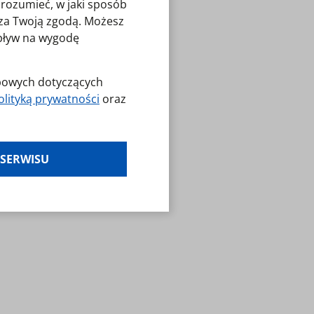
zrozumieć, w jaki sposób
o za Twoją zgodą. Możesz
wpływ na wygodę
obowych dotyczących
olityką prywatności
oraz
es klikając w
 SERWISU
laminy — zresetuj