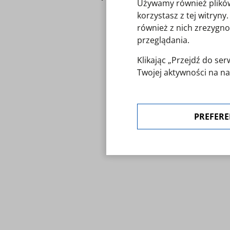
Używamy również plików 
korzystasz z tej witryn
również z nich zrezygno
przeglądania.
Klikając „Przejdź do s
Twojej aktywności na na
polityką cookies
. Zgoda 
"Preferencje cookies".
PREFERE
W każdej chwili możesz 
ustawienia cookies.