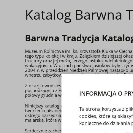
Katalog Barwna T
Barwna Tradycja Katalo
Muzeum Rolnictwa im. ks. Krzysztofa Kluka w Ciecha
tego typu kolekcji w kraju. Zalążkiem dzisiejszej okaz
i kultury oraz jej męża, Jerzego Jasiuka, wieloletni
wakacyjnych. W oczach państwa Jasiuków były czymś 
2004 r. w przeddzień Niedzieli Palmowej nastąpiło
wnętrzu zabytkowego dworku myśliwskiego hr. Potoc
Z okazji dwudziestolecia powstania Muzeum Pisanki
pochodzących z Funduszu Promocji Kultury- państwo
INFORMACJA O PR
połowy grudnia w kasie Muzeum. Natomiast już dziś 
Niniejszy katalog został stworzony z myślą o wszyst
Ta strona korzysta z pl
tworzenia pisanek: metodę batikową, czyli pisanie 
ostrego narzędzia; metodę aplikacyjną - naklejanie
cookies, które są sklas
malarską, która wymaga użycia farb i w sposób nieog
konieczne do działania 
Serdecznie zachęcamy do lektury.