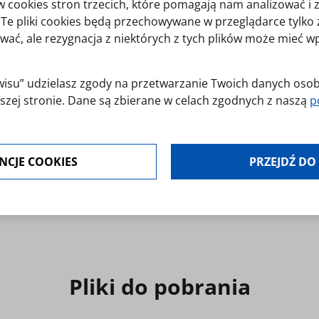
cookies stron trzecich, które pomagają nam analizować i 
y. Te pliki cookies będą przechowywane w przeglądarce tylk
wać, ale rezygnacja z niektórych z tych plików może mieć 
erwisu” udzielasz zgody na przetwarzanie Twoich danych os
szej stronie. Dane są zbierane w celach zgodnych z naszą
p
jest dobrowolna. Możesz jej odmówić lub ograniczyć jej zakr
NCJE COOKIES
PRZEJDŹ DO
modyfikować udzielone zgody w zakładce: informacje i regu
Pliki do pobrania