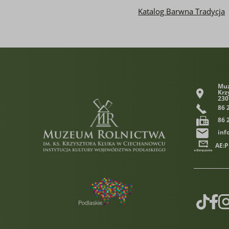
Katalog Barwna Tradycja
Muz
Krz
230
86 
86 
inf
AE:
TikTok
Face
In