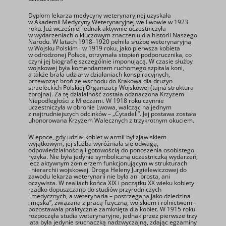
Dyplom lekarza medycyny weterynaryjnej uzyskała
w Akademii Medycyny Weterynaryjnej we Lwowie w 1923
roku. Już wcześniej jednak aktywnie uczestniczyła
w wydarzeniach o kluczowym znaczeniu dla historii Naszego
Narodu. W latach 1918–1920 pełniła służbę weterynaryjną
w Wojsku Polskim i w 1919 roku, jako pierwsza kobieta
w odrodzonej Polsce, otrzymała stopień podporucznika, co
czyni jej biografię szczególnie imponującą. W czasie służby
wojskowej była komendantem ruchomego szpitala koni,
a także brała udział w działaniach konspiracyjnych,
przewożąc broń ze wschodu do Krakowa dla drużyn
strzeleckich Polskiej Organizacji Wojskowej (tajna struktura
zbrojna). Za tę działalność została odznaczona Krzyżem
Niepodległości z Mieczami. W 1918 roku czynnie
uczestniczyła w obronie Lwowa, walcząc na jednym
z najtrudniejszych odcinków – „Cytadeli”. Jej postawa została
uhonorowana Krzyżem Walecznych z trzykrotnym okuciem.
W epoce, gdy udział kobiet w armii był zjawiskiem
wyjątkowym, jej służba wyróżniała się odwagą,
odpowiedzialnością i gotowością do ponoszenia osobistego
ryzyka. Nie była jedynie symboliczną uczestniczką wydarzeń,
lecz aktywnym żołnierzem funkcjonującym w strukturach
i hierarchii wojskowej. Droga Heleny Jurgielewiczowej do
zawodu lekarza weterynarii nie była ani prosta, ani
oczywista. W realiach końca XIX i początku XX wieku kobiety
rzadko dopuszczano do studiów przyrodniczych
i medycznych, a weterynaria – postrzegana jako dziedzina
„męska”, związana z pracą fizyczną, wojskiem i rolnictwem –
pozostawała praktycznie zamknięta dla kobiet. W 1915 roku
rozpoczęła studia weterynaryjne, jednak przez pierwsze trzy
lata była jedynie słuchaczką nadzwyczajną, zdając egzaminy