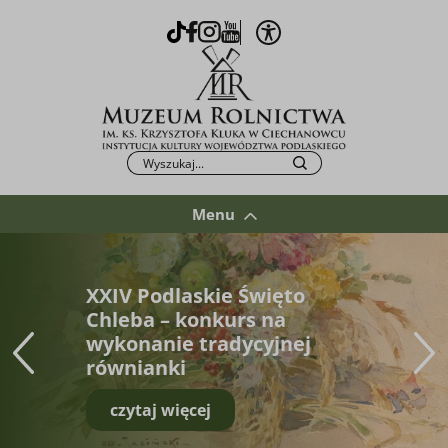
Otwórz opcje WCAG
TikTok
Facebook
Instagram
Youtube
Po kliknięciu przycisku fraza zostanie wys
Szukaj
Menu
XXIV Podlaskie Święto
Chleba – konkurs na
wykonanie tradycyjnej
równianki
czytaj więcej