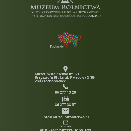
Muzeum Rolnictwa im. ks.
Krzysztofa Kluka
ul. Pałacowa 5 18-
230 Ciechanowiec
86 277 13 28
86 277 38 57
info@muzeumrolnictwa.pl
AE:PL-90717-82713-UCDVU-23