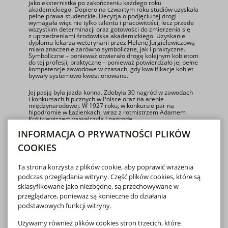
jako eksternistka po zakończeniu każdego roku
akademickiego. Dopiero na czwartym roku studiów uzyskała
pełne prawa studenckie. Decyzja o podjęciu tej drogi
wymagała więc nie tylko talentu i pracowitości, lecz przede
wszystkim determinacji oraz gotowości do zmierzenia się
z uprzedzeniami środowiska akademickiego. Uzyskanie
dyplomu lekarza weterynarii przez Helenę Jurgielewiczową
miało znaczenie zarówno symboliczne, jak i praktyczne.
Symboliczne – ponieważ otwierało drogę kolejnym kobietom
do tej profesji; praktyczne – ponieważ potwierdzało jej pełne
kompetencje zawodowe w czasach, gdy kwalifikacje kobiet
bywały systemowo kwestionowane.
Jej pasją była jazda konna. Zdobyła 30 nagród w zawodach
i konkursach hipicznych w Polsce oraz na arenie
międzynarodowej. W 1927 roku, w konkursie par na
hipodromie w Łazienkach, wraz z rotmistrzem Adamem
Królikiewiczem wywalczyła I nagrodę.
Reprezentuje ona pokolenie kobiet, które nie czekały na
INFORMACJA O PRYWATNOŚCI PLIKÓW
formalne przyzwolenie historii, lecz same ją współtworzyły.
Jej życie pokazuje, że profesjonalizm naukowy i służba
publiczna nie muszą się wykluczać, a przeciwnie – mogą się
COOKIES
wzajemnie uzupełniać i wzmacniać. Wiedza weterynaryjna
miała wówczas ogromne znaczenie również dla wojska,
zwłaszcza w kontekście zdrowia koni i zwierząt
Ta strona korzysta z plików cookie, aby poprawić wrażenia
pociągowych, stanowiących podstawę zaplecza
podczas przeglądania witryny. Część plików cookies, które są
logistycznego armii.
Dziś postać Heleny Jurgielewiczowej zasługuje na
sklasyfikowane jako niezbędne, są przechowywane w
przypomnienie i wyeksponowanie – zarówno w kontekście
przeglądarce, ponieważ są konieczne do działania
historii weterynarii, jak i dziejów Wojska Polskiego oraz walki
kobiet o prawo do nauki i służby publicznej. Jej życie
podstawowych funkcji witryny.
pozostaje świadectwem odwagi, konsekwencji i głębokiego
poczucia obowiązku wobec społeczeństwa i ojczyzny. To
Używamy również plików cookies stron trzecich, które
właśnie takie biografie budują pełniejszy i bardziej