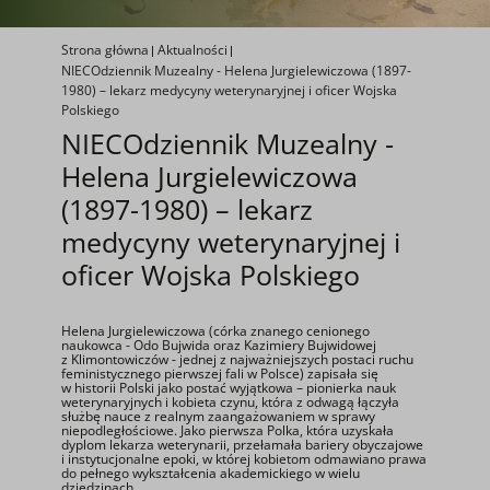
Strona główna
Aktualności
NIECOdziennik Muzealny - Helena Jurgielewiczowa (1897-
1980) – lekarz medycyny weterynaryjnej i oficer Wojska
Polskiego
NIECOdziennik Muzealny -
Helena Jurgielewiczowa
(1897-1980) – lekarz
medycyny weterynaryjnej i
oficer Wojska Polskiego
Helena Jurgielewiczowa (córka znanego cenionego
naukowca - Odo Bujwida oraz Kazimiery Bujwidowej
z Klimontowiczów - jednej z najważniejszych postaci ruchu
feministycznego pierwszej fali w Polsce) zapisała się
w historii Polski jako postać wyjątkowa – pionierka nauk
weterynaryjnych i kobieta czynu, która z odwagą łączyła
służbę nauce z realnym zaangażowaniem w sprawy
niepodległościowe. Jako pierwsza Polka, która uzyskała
dyplom lekarza weterynarii, przełamała bariery obyczajowe
i instytucjonalne epoki, w której kobietom odmawiano prawa
do pełnego wykształcenia akademickiego w wielu
dziedzinach.