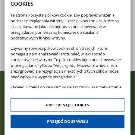
COOKIES
Ta strona korzysta z plików cookie, aby poprawić wrażenia
podczas przeglądania witryny. Część plików cookies, które są
sklasyfikowane jako niezbędne, są przechowywane w
przeglądarce, ponieważ są konieczne do działania
podstawowych funkcji witryny.
Używamy również plików cookies stron trzecich, które
pomagają nam analizować i zrozumieć, w jaki sposób
korzystasz z tej witryny. Te pliki cookies będą przechowywane
w przeglądarce tylko za Twoją zgodą. Możesz również z nich
zrezygnować, ale rezygnacja z niektórych z tych plików może
mieć wpływ na wygodę przeglądania.
Klikając „Przejdź do serwisu” udzielasz zgody na przetwarzanie
Twoich danych osobowych dotyczących Twojej aktywności na
naszej stronie. Dane są zbierane w celach zgodnych z naszą
polityką prywatności
oraz
polityką cookies
. Zgoda jest
PREFERENCJE COOKIES
dobrowolna. Możesz jej odmówić lub ograniczyć jej zakres
klikając w "Preferencje cookies".
PRZEJDŹ DO SERWISU
W każdej chwili możesz modyfikować udzielone zgody w
zakładce: informacje i regulaminy — zresetuj ustawienia