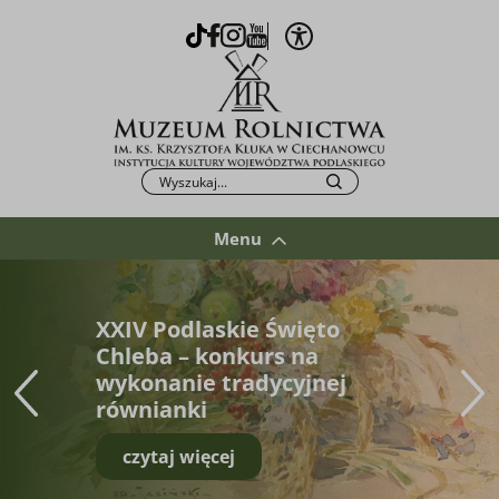
Otwórz opcje WCAG
TikTok
Facebook
Instagram
Youtube
Po kliknięciu przycisku fraza zostanie wys
Szukaj
Menu
XXIV Podlaskie Święto
Chleba – konkurs na
wykonanie tradycyjnej
równianki
czytaj więcej