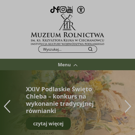
Otwórz opcje WCAG
TikTok
Facebook
Instagram
Youtube
Po kliknięciu przycisku fraza zostanie wys
Szukaj
Menu
XXIV Podlaskie Święto
Chleba – konkurs na
wykonanie tradycyjnej
równianki
czytaj więcej