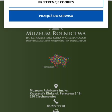
polityką prywatności
oraz
polityką cookies
. Zgoda jest
PREFERENCJE COOKIES
dobrowolna. Możesz jej odmówić lub ograniczyć jej zakres
klikając w "Preferencje cookies".
PRZEJDŹ DO SERWISU
W każdej chwili możesz modyfikować udzielone zgody w
zakładce: informacje i regulaminy — zresetuj ustawienia
cookies.
Muzeum Rolnictwa im. ks.
Krzysztofa Kluka
ul. Pałacowa 5 18-
230 Ciechanowiec
86 277 13 28