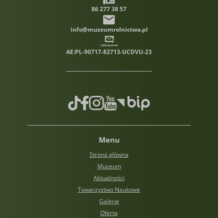
86 277 38 57
info@muzeumrolnictwa.pl
AE:PL-90717-82713-UCDVU-23
TikTok
Facebook
Instagram
Youtube
Biuletyn informacji publiczn
Menu
Strona główna
Muzeum
Aktualności
Towarzystwo Naukowe
Galerie
Oferta