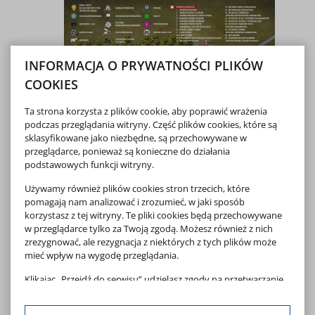
INFORMACJA O PRYWATNOŚCI PLIKÓW
COOKIES
Ta strona korzysta z plików cookie, aby poprawić wrażenia
podczas przeglądania witryny. Część plików cookies, które są
sklasyfikowane jako niezbędne, są przechowywane w
przeglądarce, ponieważ są konieczne do działania
podstawowych funkcji witryny.
Używamy również plików cookies stron trzecich, które
Pliki do pobrania
pomagają nam analizować i zrozumieć, w jaki sposób
korzystasz z tej witryny. Te pliki cookies będą przechowywane
w przeglądarce tylko za Twoją zgodą. Możesz również z nich
Plan Sytuacyjny 2026
zrezygnować, ale rezygnacja z niektórych z tych plików może
mieć wpływ na wygodę przeglądania.
Klikając „Przejdź do serwisu” udzielasz zgody na przetwarzanie
pobierz
PLIK PDF, 2.29 MB
Twoich danych osobowych dotyczących Twojej aktywności na
naszej stronie. Dane są zbierane w celach zgodnych z naszą