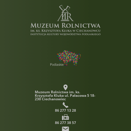
Muzeum Rolnictwa im. ks.
Krzysztofa Kluka
ul. Pałacowa 5 18-
230 Ciechanowiec
86 277 13 28
86 277 38 57