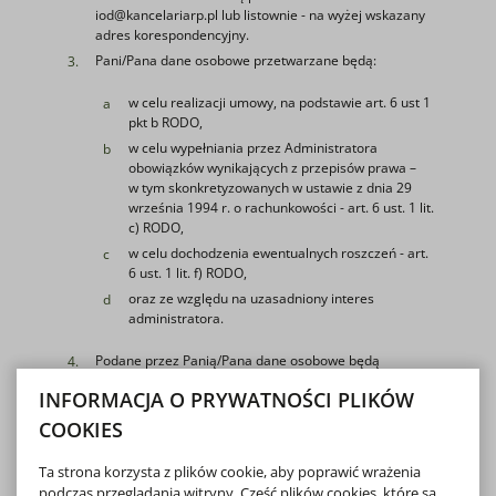
iod@kancelariarp.pl lub listownie - na wyżej wskazany
adres korespondencyjny.
Pani/Pana dane osobowe przetwarzane będą:
w celu realizacji umowy, na podstawie art. 6 ust 1
pkt b RODO,
w celu wypełniania przez Administratora
obowiązków wynikających z przepisów prawa –
w tym skonkretyzowanych w ustawie z dnia 29
września 1994 r. o rachunkowości - art. 6 ust. 1 lit.
c) RODO,
w celu dochodzenia ewentualnych roszczeń - art.
6 ust. 1 lit. f) RODO,
oraz ze względu na uzasadniony interes
administratora.
Podane przez Panią/Pana dane osobowe będą
przekazywane:
INFORMACJA O PRYWATNOŚCI PLIKÓW
podmiotom przetwarzającym dane w imieniu
COOKIES
administratora danych,
podmiotom uprawnionym przepisami prawa,
Ta strona korzysta z plików cookie, aby poprawić wrażenia
podczas przeglądania witryny. Część plików cookies, które są
podmiotom upoważnionym przez Pana/Panią.