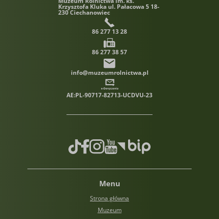
Muzeum Rolnictwa im. ks.
Krzysztofa Kluka
ul. Pałacowa 5 18-
230 Ciechanowiec
86 277 13 28
86 277 38 57
info@muzeumrolnictwa.pl
AE:PL-90717-82713-UCDVU-23
TikTok
Facebook
Instagram
Youtube
Biuletyn informacji publiczn
Menu
Strona główna
Muzeum