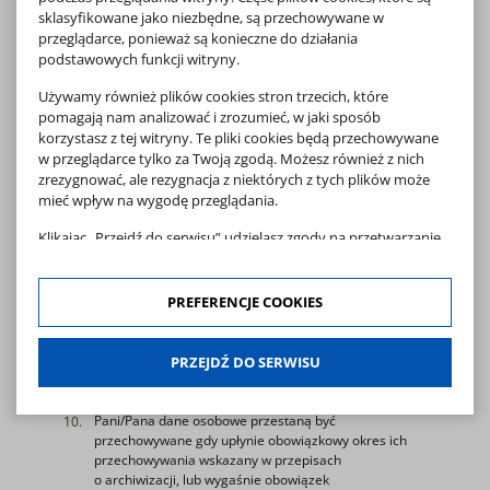
sklasyfikowane jako niezbędne, są przechowywane w
przeglądarce, ponieważ są konieczne do działania
Podane przez Panią/Pana dane osobowe nie będą
podstawowych funkcji witryny.
przekazywane do państwa trzeciego.
Posiada Pani/Pan prawo dostępu do treści swoich
Używamy również plików cookies stron trzecich, które
danych oraz prawo ich sprostowania, usunięcia,
pomagają nam analizować i zrozumieć, w jaki sposób
ograniczenia przetwarzania, prawo do przenoszenia
korzystasz z tej witryny. Te pliki cookies będą przechowywane
danych, prawo wniesienia sprzeciwu, prawo do
w przeglądarce tylko za Twoją zgodą. Możesz również z nich
cofnięcia zgody w dowolnym momencie bez wpływu na
zrezygnować, ale rezygnacja z niektórych z tych plików może
zgodność z prawem przetwarzania, którego dokonano
mieć wpływ na wygodę przeglądania.
na podstawie zgody przed jej cofnięciem.
Posiada Pan/Pani prawo wniesienia skargi do organu
Klikając „Przejdź do serwisu” udzielasz zgody na przetwarzanie
nadzorczego gdy uzna Pani/Pan, iż przetwarzanie
Twoich danych osobowych dotyczących Twojej aktywności na
danych osobowych Pani/Pana dotyczących narusza
naszej stronie. Dane są zbierane w celach zgodnych z naszą
przepisy RODO.
polityką prywatności
oraz
polityką cookies
. Zgoda jest
PREFERENCJE COOKIES
Podanie przez Pana/Panią danych osobowych jest
dobrowolna. Możesz jej odmówić lub ograniczyć jej zakres
niezbędne do celów realizacji umowy.
klikając w "Preferencje cookies".
Na podstawie Pani/Pana danych nie będą
PRZEJDŹ DO SERWISU
podejmowane decyzje w sposób zautomatyzowany, nie
W każdej chwili możesz modyfikować udzielone zgody w
będą też przetwarzane w formie profilowania.
zakładce: informacje i regulaminy — zresetuj ustawienia
cookies.
Pani/Pana dane osobowe przestaną być
przechowywane gdy upłynie obowiązkowy okres ich
przechowywania wskazany w przepisach
o archiwizacji, lub wygaśnie obowiązek