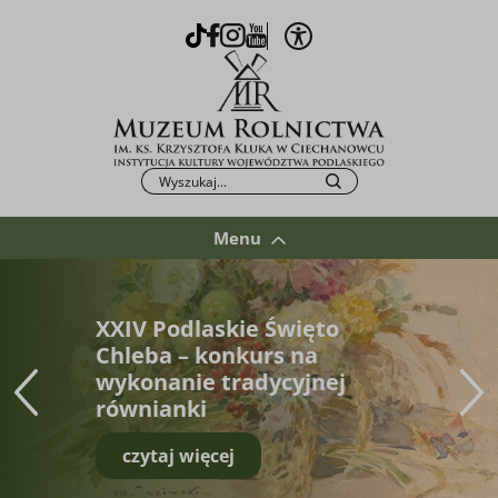
Otwórz opcje WCAG
TikTok
Facebook
Instagram
Youtube
Po kliknięciu przycisku fraza zostanie wys
Szukaj
Menu
XXIV Podlaskie Święto
Chleba – konkurs na
wykonanie tradycyjnej
równianki
czytaj więcej