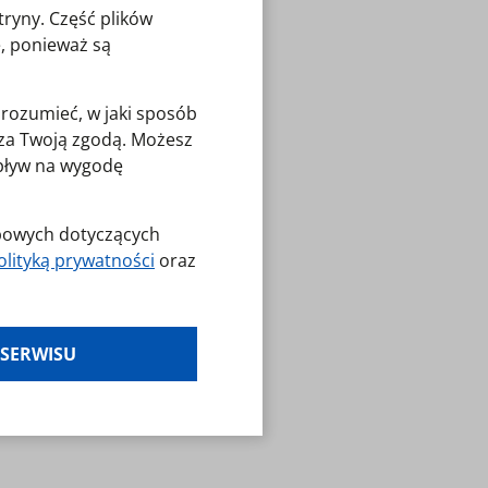
tryny. Część plików
, ponieważ są
zrozumieć, w jaki sposób
o za Twoją zgodą. Możesz
wpływ na wygodę
obowych dotyczących
olityką prywatności
oraz
es klikając w
 SERWISU
laminy — zresetuj