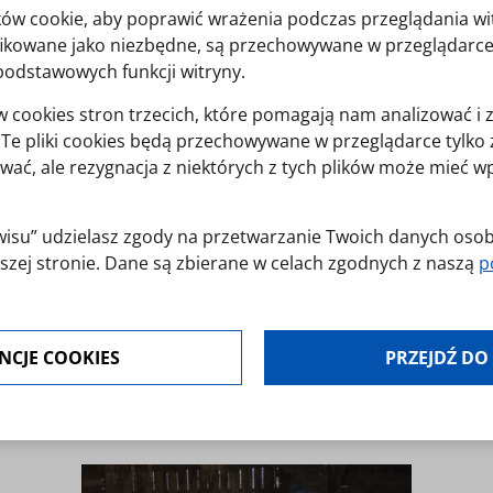
ików cookie, aby poprawić wrażenia podczas przeglądania wi
yfikowane jako niezbędne, są przechowywane w przeglądarce
podstawowych funkcji witryny.
cookies stron trzecich, które pomagają nam analizować i 
y. Te pliki cookies będą przechowywane w przeglądarce tylk
wać, ale rezygnacja z niektórych z tych plików może mieć 
erwisu” udzielasz zgody na przetwarzanie Twoich danych os
szej stronie. Dane są zbierane w celach zgodnych z naszą
p
jest dobrowolna. Możesz jej odmówić lub ograniczyć jej zakr
NCJE COOKIES
PRZEJDŹ DO
modyfikować udzielone zgody w zakładce: informacje i regu