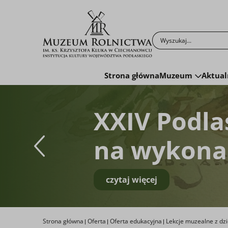
Po kliknięciu przyc
Strona główna
Muzeum
Aktual
XXIV Podla
na wykonan
czytaj więcej
Strona główna
Oferta
Oferta edukacyjna
Lekcje muzealne z dz