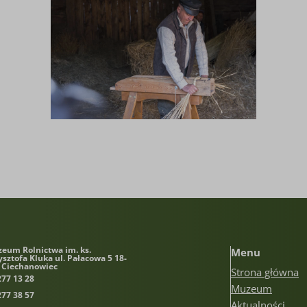
eum Rolnictwa im. ks.
Menu
ysztofa Kluka
ul. Pałacowa 5 18-
 Ciechanowiec
Strona główna
277 13 28
Muzeum
277 38 57
Aktualności