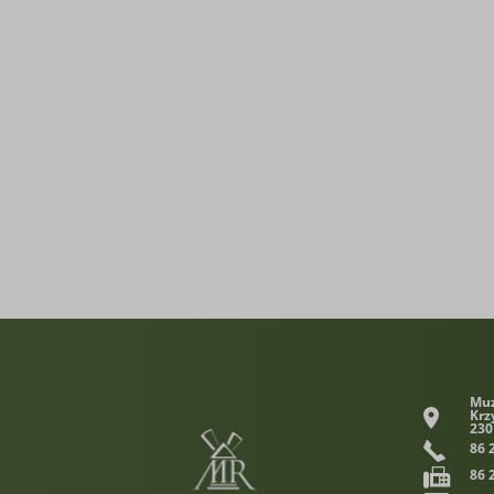
Muz
Krz
230
86 
86 