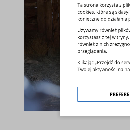
Ta strona korzysta z pl
cookies, które są sklas
konieczne do działania 
Używamy również plików 
korzystasz z tej witryn
również z nich zrezygno
przeglądania.
Klikając „Przejdź do s
Twojej aktywności na na
polityką cookies
. Zgoda 
"Preferencje cookies".
PREFERE
W każdej chwili możesz 
ustawienia cookies.