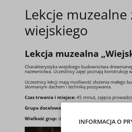
Lekcje muzealne
wiejskiego
Lekcja muzealna „Wiejs
Charakterystyka wiejskiego budownictwa drewnianego
nazewnictwa. Uczestnicy zajęć poznają konstrukcj
Uczestnicy lekcji mają możliwość złożenia małego b
słomianym dachem i techniką poszywania.
Czas trwania i miejsce:
45 minut, zajęcia prowadzo
Grupa docelowa:
dzieci, młodzież szkolna,
Wielkość grup:
do 25 osób.
INFORMACJA O PR