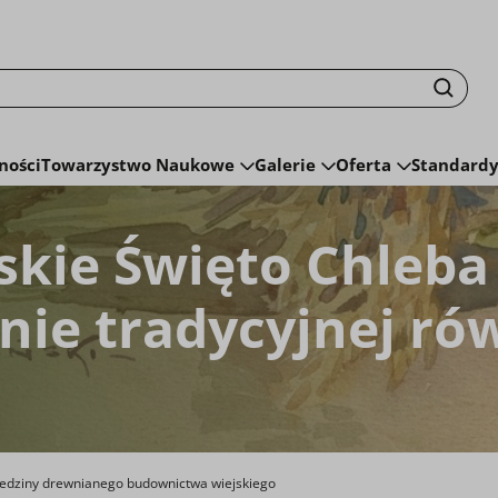
isku fraza zostanie wyszukana
Szuka
ności
Towarzystwo Naukowe
Galerie
Oferta
Standardy
skie Święto Chleba
ie tradycyjnej ró
iedziny drewnianego budownictwa wiejskiego