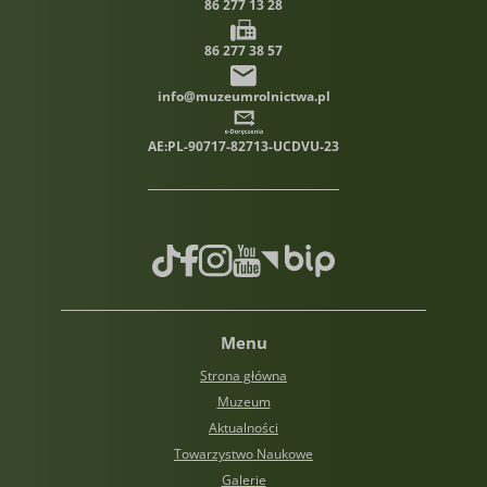
86 277 13 28
86 277 38 57
info@muzeumrolnictwa.pl
AE:PL-90717-82713-UCDVU-23
TikTok
Facebook
Instagram
Youtube
Biuletyn informacji publiczn
Menu
Strona główna
Muzeum
Aktualności
Towarzystwo Naukowe
Galerie