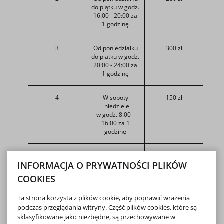
do piątku w godz.
16:00 - 20:00 za
1 godzinę
3
Od poniedziałku
300 zł
do piątku w godz.
20:00 - 24:00 za
1 godzinę
4
W soboty
150 zł
i niedziele
w godz. 8:00 -
16:00 za 1
godzinę
5
W soboty
300 zł
INFORMACJA O PRYWATNOŚCI PLIKÓW
i niedziele
w godz. 16:00 -
COOKIES
20:00 za 1
godzinę
Ta strona korzysta z plików cookie, aby poprawić wrażenia
podczas przeglądania witryny. Część plików cookies, które są
6
W soboty
450 zł
sklasyfikowane jako niezbędne, są przechowywane w
i niedziele