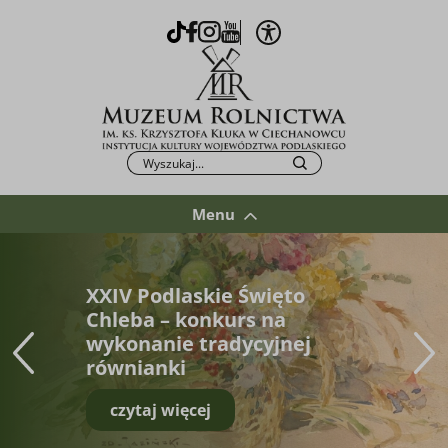
Otwórz opcje WCAG
TikTok
Facebook
Instagram
Youtube
Po kliknięciu przycisku fraza zostanie wys
Szukaj
Menu
XXIV Podlaskie Święto
Chleba – konkurs na
wykonanie tradycyjnej
równianki
czytaj więcej