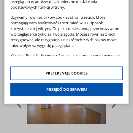
przeglądarce, ponieważ są konieczne do działania
w godz. 20:00 -
podstawowych funkcji witryny.
24:00 za 1
godzinę
Używamy również plików cookies stron trzecich, które
pomagają nam analizować i zrozumieć, w jaki sposób
korzystasz z tej witryny. Te pliki cookies będą przechowywane
7
Wynajem sali
2000 zł
z zapleczem
w przeglądarce tylko za Twoją zgodą. Możesz również z nich
kuchennym za 1
zrezygnować, ale rezygnacja z niektórych z tych plików może
dobę
mieć wpływ na wygodę przeglądania.
Klikając „Przejdź do serwisu” udzielasz zgody na przetwarzanie
Galeria
Twoich danych osobowych dotyczących Twojej aktywności na
naszej stronie. Dane są zbierane w celach zgodnych z naszą
polityką prywatności
oraz
polityką cookies
. Zgoda jest
PREFERENCJE COOKIES
dobrowolna. Możesz jej odmówić lub ograniczyć jej zakres
klikając w "Preferencje cookies".
PRZEJDŹ DO SERWISU
W każdej chwili możesz modyfikować udzielone zgody w
zakładce: informacje i regulaminy — zresetuj ustawienia
cookies.