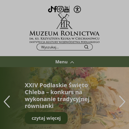
Otwórz opcje WCAG
TikTok
Facebook
Instagram
Youtube
Po kliknięciu przycisku fraza zostanie wys
Szukaj
Menu
XXIV Podlaskie Święto
Chleba – konkurs na
wykonanie tradycyjnej
równianki
czytaj więcej