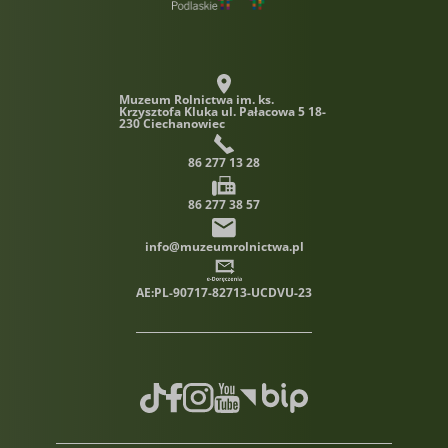
Muzeum Rolnictwa im. ks.
Krzysztofa Kluka
ul. Pałacowa 5 18-
230 Ciechanowiec
86 277 13 28
86 277 38 57
info@muzeumrolnictwa.pl
AE:PL-90717-82713-UCDVU-23
TikTok
Facebook
Instagram
Youtube
Biuletyn informacji publiczn