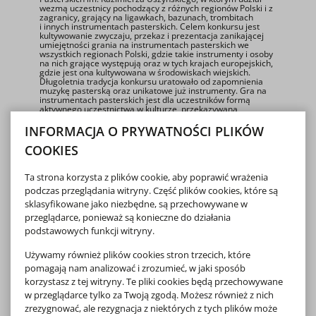
wezmą uczestnicy pochodzący z różnych regionów Polski i z
zagranicy, grający na ligawkach, bazunach, trombitach
i innych instrumentach pasterskich. Celem konkursu jest
kultywowanie zwyczaju, przekaz i prezentacja zanikającej
umiejętności grania na instrumentach pasterskich we
wszystkich regionach Polski, gdzie takie instrumenty i osoby
na nich grające występują oraz w tych krajach europejskich,
gdzie jest ona kultywowana w środowiskach wiejskich.
Długoletnia tradycja konkursu uratowało od zapomnienia
muzykę pasterską oraz unikatowe już instrumenty. Gra na
instrumentach pasterskich jest dla uczestników formą
aktywnego uczestnictwa w kulturze, przekazywana
z pokolenia na pokolenie, angażując do udziału całe rodziny,
co wpisało się na stałe w życie kulturalne regionu.
INFORMACJA O PRYWATNOŚCI PLIKÓW
Międzynarodowy zasięg konkursu podnosi jego rangę
i pozwala rok rocznie zapraszać kolejnych instrumentalistów
COOKIES
z różnych części Europy.
Ta strona korzysta z plików cookie, aby poprawić wrażenia
Strona internetowa Współorganizatora:
https://nikidw.edu.pl/
podczas przeglądania witryny. Część plików cookies, które są
sklasyfikowane jako niezbędne, są przechowywane w
przeglądarce, ponieważ są konieczne do działania
podstawowych funkcji witryny.
Używamy również plików cookies stron trzecich, które
pomagają nam analizować i zrozumieć, w jaki sposób
korzystasz z tej witryny. Te pliki cookies będą przechowywane
w przeglądarce tylko za Twoją zgodą. Możesz również z nich
zrezygnować, ale rezygnacja z niektórych z tych plików może