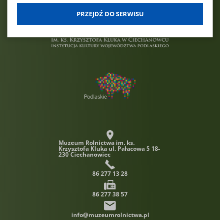
klikając w "Preferencje cookies".
PRZEJDŹ DO SERWISU
W każdej chwili możesz modyfikować udzielone zgody w
zakładce: informacje i regulaminy — zresetuj ustawienia
cookies.
Muzeum Rolnictwa im. ks.
Krzysztofa Kluka
ul. Pałacowa 5 18-
230 Ciechanowiec
86 277 13 28
86 277 38 57
info@muzeumrolnictwa.pl