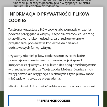
finansów publicznych pozostających w dyspozycji Ministra
Kultury i Dziedzictwa Narodowego
INFORMACJA O PRYWATNOŚCI PLIKÓW
"Dofinansowano ze środków Ministra Kultury i Dziedzictwa
Narodowego pochodzących z Funduszu Promocji Kultury -
COOKIES
państwowego funduszu celowego"
Ta strona korzysta z plików cookie, aby poprawić wrażenia
podczas przeglądania witryny. Część plików cookies, które są
sklasyfikowane jako niezbędne, są przechowywane w
przeglądarce, ponieważ są konieczne do działania
podstawowych funkcji witryny.
Używamy również plików cookies stron trzecich, które
pomagają nam analizować i zrozumieć, w jaki sposób
korzystasz z tej witryny. Te pliki cookies będą przechowywane
w przeglądarce tylko za Twoją zgodą. Możesz również z nich
zrezygnować, ale rezygnacja z niektórych z tych plików może
mieć wpływ na wygodę przeglądania.
Klikając „Przejdź do serwisu” udzielasz zgody na przetwarzanie
Twoich danych osobowych dotyczących Twojej aktywności na
naszej stronie. Dane są zbierane w celach zgodnych z naszą
polityką prywatności
oraz
polityką cookies
. Zgoda jest
PREFERENCJE COOKIES
dobrowolna. Możesz jej odmówić lub ograniczyć jej zakres