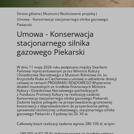
Strona główna
Muzeum
Realizowane projekty
Umowa - Konserwacja stacjonarnego silnika gazowego
Piekarski
Umowa - Konserwacja
stacjonarnego silnika
gazowego Piekarski
W dniu 11 maja 2026 roku podpisano między Skarbem
Państwa reprezentowanym przez Ministra Kultury
i Dziedzictwa Narodowego a Muzeum Rolnictwa im. ks.
Krzysztofa Kluka w Ciechanowcu umowę o udzielenie dotacji
celowej w ramach PROGRAMU RZĄDOWEGO Wspieranie
działań muzealnych ze środków finansowych Ministra
Kultury i Dziedzictwa Narodowego pochodzących
z Funduszu Promocji Kultury na realizację zadania
Konserwacja stacjonarnego silnika gazowego Piekarski.
Zadanie będzie polegało na przeprowadzeniu gruntownej
konserwacji z doprowadzeniem do przywrócenia pełnej
sprawności technicznej unikatowego, stacjonarnego silnika
gazowego Piekarski z II połowy lat 20. XX w.
Całkowity koszt realizacji zadania wynosi 280 100 zł, w tym:
- 189 000 zł (67,48 %) dofinansowanie ze środków sektora