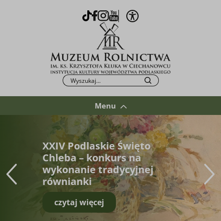
Otwórz opcje WCAG
TikTok
Facebook
Instagram
Youtube
Po kliknięciu przycisku fraza zostanie wys
Szukaj
Menu
XXIV Podlaskie Święto
Chleba – konkurs na
wykonanie tradycyjnej
równianki
czytaj więcej