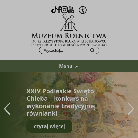
Otwórz opcje WCAG
TikTok
Facebook
Instagram
Youtube
Po kliknięciu przycisku fraza zostanie wys
Szukaj
Menu
XXIV Podlaskie Święto
Chleba – konkurs na
wykonanie tradycyjnej
równianki
czytaj więcej