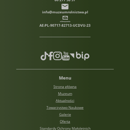
info@muzeumrolnictwa.pl
AE:PL-90717-82713-UCDVU-23
TikTok
Facebook
Instagram
Youtube
Biuletyn informacji publiczn
Menu
Strona główna
Muzeum
Aktualności
Towarzystwo Naukowe
Galerie
Oferta
Standardy Ochrony Małoletnich