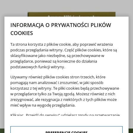
INFORMACJA O PRYWATNOŚCI PLIKÓW
COOKIES
Ta strona korzysta z plików cookie, aby poprawić wrażenia
podczas przeglądania witryny. Część plików cookies, które są
sklasyfikowane jako niezbędne, są przechowywane w
przeglądarce, ponieważ są konieczne do działania
podstawowych funkcji witryny.
Używamy również plików cookies stron trzecich, które
pomagają nam analizować i zrozumieć, w jaki sposób
korzystasz z tej witryny. Te pliki cookies będą przechowywane
w przeglądarce tylko za Twoją zgodą. Możesz również z nich
zrezygnować, ale rezygnacja z niektórych z tych plików może
mieć wpływ na wygodę przeglądania.
Klikając „Przejdź do serwisu” udzielasz zgody na przetwarzanie
Twoich danych osobowych dotyczących Twojej aktywności na
naszej stronie. Dane są zbierane w celach zgodnych z naszą
polityką prywatności
oraz
polityką cookies
. Zgoda jest
PREFERENCJE COOKIES