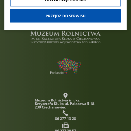
dobrowolna. Możesz jej odmówić lub ograniczyć jej zakres
klikając w "Preferencje cookies".
PRZEJDŹ DO SERWISU
W każdej chwili możesz modyfikować udzielone zgody w
zakładce: informacje i regulaminy — zresetuj ustawienia
cookies.
Muzeum Rolnictwa im. ks.
Krzysztofa Kluka
ul. Pałacowa 5 18-
230 Ciechanowiec
86 277 13 28
86 277 38 57