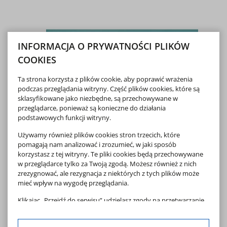
INFORMACJA O PRYWATNOŚCI PLIKÓW
COOKIES
Ta strona korzysta z plików cookie, aby poprawić wrażenia
podczas przeglądania witryny. Część plików cookies, które są
sklasyfikowane jako niezbędne, są przechowywane w
przeglądarce, ponieważ są konieczne do działania
podstawowych funkcji witryny.
Używamy również plików cookies stron trzecich, które
pomagają nam analizować i zrozumieć, w jaki sposób
korzystasz z tej witryny. Te pliki cookies będą przechowywane
w przeglądarce tylko za Twoją zgodą. Możesz również z nich
zrezygnować, ale rezygnacja z niektórych z tych plików może
mieć wpływ na wygodę przeglądania.
Klikając „Przejdź do serwisu” udzielasz zgody na przetwarzanie
Twoich danych osobowych dotyczących Twojej aktywności na
naszej stronie. Dane są zbierane w celach zgodnych z naszą