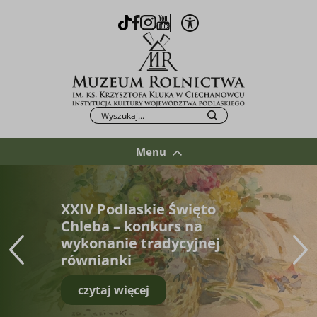
Otwórz opcje WCAG
TikTok
Facebook
Instagram
Youtube
Po kliknięciu przycisku fraza zostanie wys
Szukaj
Menu
XXIV Podlaskie Święto
Chleba – konkurs na
wykonanie tradycyjnej
równianki
czytaj więcej