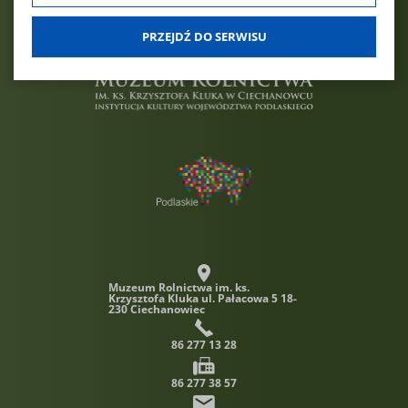
dobrowolna. Możesz jej odmówić lub ograniczyć jej zakres
klikając w "Preferencje cookies".
PRZEJDŹ DO SERWISU
W każdej chwili możesz modyfikować udzielone zgody w
zakładce: informacje i regulaminy — zresetuj ustawienia
cookies.
Muzeum Rolnictwa im. ks.
Krzysztofa Kluka
ul. Pałacowa 5 18-
230 Ciechanowiec
86 277 13 28
86 277 38 57