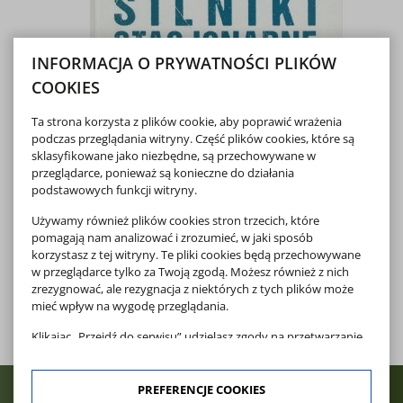
INFORMACJA O PRYWATNOŚCI PLIKÓW
COOKIES
Ta strona korzysta z plików cookie, aby poprawić wrażenia
podczas przeglądania witryny. Część plików cookies, które są
sklasyfikowane jako niezbędne, są przechowywane w
przeglądarce, ponieważ są konieczne do działania
podstawowych funkcji witryny.
Używamy również plików cookies stron trzecich, które
pomagają nam analizować i zrozumieć, w jaki sposób
korzystasz z tej witryny. Te pliki cookies będą przechowywane
w przeglądarce tylko za Twoją zgodą. Możesz również z nich
zrezygnować, ale rezygnacja z niektórych z tych plików może
mieć wpływ na wygodę przeglądania.
Klikając „Przejdź do serwisu” udzielasz zgody na przetwarzanie
Twoich danych osobowych dotyczących Twojej aktywności na
naszej stronie. Dane są zbierane w celach zgodnych z naszą
polityką prywatności
oraz
polityką cookies
. Zgoda jest
PREFERENCJE COOKIES