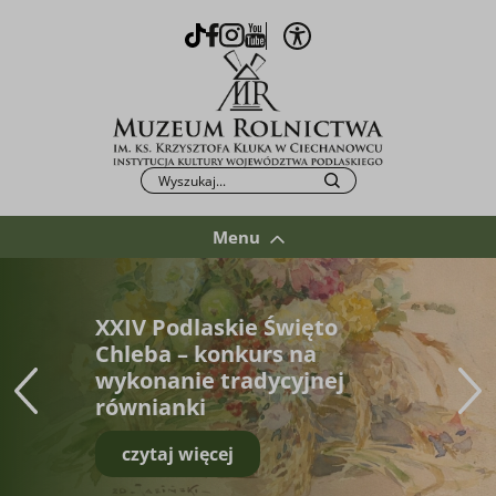
Otwórz opcje WCAG
TikTok
Facebook
Instagram
Youtube
Po kliknięciu przycisku fraza zostanie wys
Szukaj
Menu
XXIV Podlaskie Święto
Chleba – konkurs na
wykonanie tradycyjnej
równianki
czytaj więcej