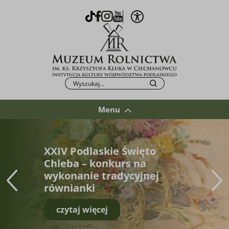
Otwórz opcje WCAG
TikTok
Facebook
Instagram
Youtube
Po kliknięciu przycisku fraza zostanie wys
Szukaj
Menu
XXIV Podlaskie Święto
Chleba – konkurs na
wykonanie tradycyjnej
równianki
czytaj więcej