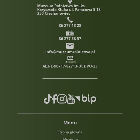
Muzeum Rolnictwa im. ks.
Krzysztofa Kluka
ul. Pałacowa 5 18-
230 Ciechanowiec
86 277 13 28
86 277 38 57
info@muzeumrolnictwa.pl
AE:PL-90717-82713-UCDVU-23
TikTok
Facebook
Instagram
Youtube
Biuletyn informacji publiczn
Menu
Strona główna
Muzeum