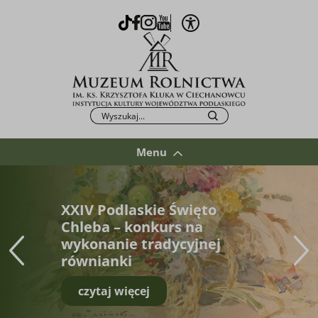
Otwórz opcje WCAG
TikTok
Facebook
Instagram
Youtube
Po kliknięciu przycisku fraza zostanie wys
Szukaj
Menu
XXIV Podlaskie Święto
Chleba – konkurs na
wykonanie tradycyjnej
równianki
czytaj więcej