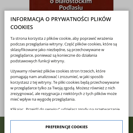
INFORMACJA O PRYWATNOŚCI PLIKÓW
COOKIES
Ta strona korzysta z plików cookie, aby poprawić wrażenia
podczas przeglądania witryny. Część plików cookies, które są
sklasyfikowane jako niezbędne, są przechowywane w
przeglądarce, ponieważ są konieczne do działania
podstawowych funkcji witryny.
Używamy również plików cookies stron trzecich, które
pomagają nam analizować i zrozumieć, w jaki sposób
korzystasz z tej witryny. Te pliki cookies będą przechowywane
w przeglądarce tylko za Twoją zgodą. Możesz również z nich
zrezygnować, ale rezygnacja z niektórych z tych plików może
mieć wpływ na wygodę przeglądania.
Klikając „Przejdź do serwisu” udzielasz zgody na przetwarzanie
Twoich danych osobowych dotyczących Twojej aktywności na
naszej stronie. Dane są zbierane w celach zgodnych z naszą
polityką prywatności
oraz
polityką cookies
. Zgoda jest
PREFERENCJE COOKIES
dobrowolna. Możesz jej odmówić lub ograniczyć jej zakres