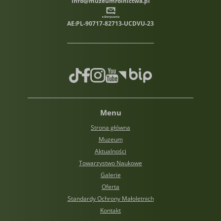
info@muzeumrolnictwa.pl
AE:PL-90717-82713-UCDVU-23
TikTok
Facebook
Instagram
Youtube
Biuletyn informacji publiczn
Menu
Strona główna
Muzeum
Aktualności
Towarzystwo Naukowe
Galerie
Oferta
Standardy Ochrony Małoletnich
Kontakt