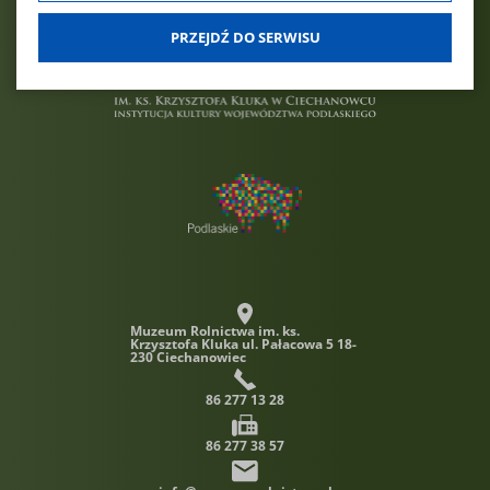
klikając w "Preferencje cookies".
PRZEJDŹ DO SERWISU
W każdej chwili możesz modyfikować udzielone zgody w
zakładce: informacje i regulaminy — zresetuj ustawienia
cookies.
Muzeum Rolnictwa im. ks.
Krzysztofa Kluka
ul. Pałacowa 5 18-
230 Ciechanowiec
86 277 13 28
86 277 38 57