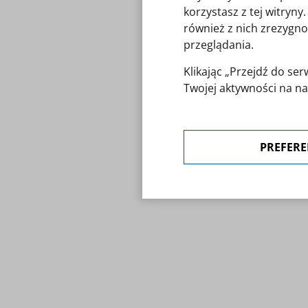
korzystasz z tej witryn
również z nich zrezygno
przeglądania.
Klikając „Przejdź do s
Twojej aktywności na na
polityką cookies
. Zgoda 
"Preferencje cookies".
PREFERE
W każdej chwili możesz 
ustawienia cookies.