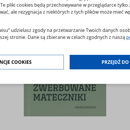
y. Te pliki cookies będą przechowywane w przeglądarce tylk
wać, ale rezygnacja z niektórych z tych plików może mieć 
erwisu” udzielasz zgody na przetwarzanie Twoich danych os
szej stronie. Dane są zbierane w celach zgodnych z naszą
p
jest dobrowolna. Możesz jej odmówić lub ograniczyć jej zakr
NCJE COOKIES
PRZEJDŹ DO
modyfikować udzielone zgody w zakładce: informacje i regu