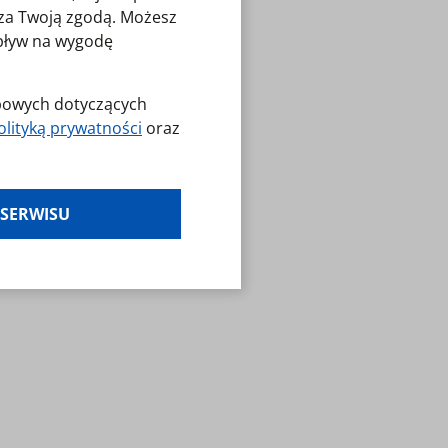
o za Twoją zgodą. Możesz
wpływ na wygodę
obowych dotyczących
olityką prywatności
oraz
es klikając w
 SERWISU
laminy — zresetuj