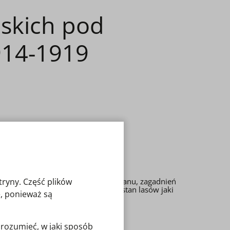
skich pod
914-1919
wiec 2023, ss. 427
nistracji. Zawiera opisy drzewostanu, zagadnień
tryny. Część plików
em naturalnym. Autor przedstawił stan lasów jaki
, ponieważ są
zrozumieć, w jaki sposób