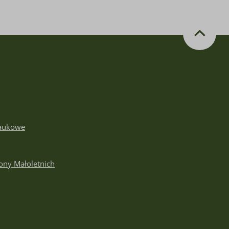
aukowe
ony Małoletnich