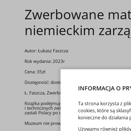
Zwerbowane matec
niemieckim zarz
Autor: Łukasz Faszcza
Rok wydania: 2023r
Cena: 35zł
Dostępność: dostępna
INFORMACJA O PR
Ł. Faszcza, Zwerbowane mateczniki. Lasy ziem pol
Książka podejmuje zagadnienie wykorzystania zasob
Ta strona korzysta z pl
i technicznych związanych z jego eksploatacją. Opró
cookies, które są sklas
zastali Polacy po odzyskaniu niepodległości.
konieczne do działania 
Muzeum nie prowadzi sprzedaży wysyłkowej wydawni
Używamy również plików 