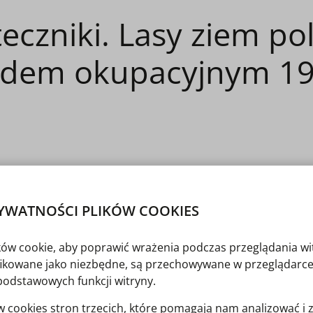
zniki. Lasy ziem pol
ądem okupacyjnym 1
YWATNOŚCI PLIKÓW COOKIES
skich pod niemieckim zarządem okupacyjnym 1914-1919, Ciechano
ów leśnych przez Niemców podczas I wojny światowej, w tym admi
ików cookie, aby poprawić wrażenia podczas przeglądania wi
cz ujęcia historycznego podejmuje tematy związane ze środowiski
yfikowane jako niezbędne, są przechowywane w przeglądarce
podstawowych funkcji witryny.
ctw poza granicami kraju.
cookies stron trzecich, które pomagają nam analizować i 