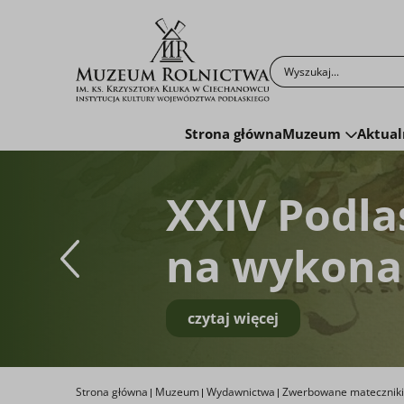
Po kliknięciu przyc
Strona główna
Muzeum
Aktual
XXIV Podla
na wykonan
czytaj więcej
Strona główna
Muzeum
Wydawnictwa
Zwerbowane mateczniki.