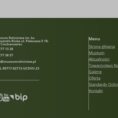
eum Rolnictwa im. ks.
Menu
ysztofa Kluka
ul. Pałacowa 5 18-
 Ciechanowiec
Strona główna
277 13 28
Muzeum
277 38 57
Aktualności
o@muzeumrolnictwa.pl
Towarzystwo N
PL-90717-82713-UCDVU-23
Galerie
Oferta
Standardy Ochr
Kontakt
book
stagram
Youtube
Biuletyn informacji publicznej