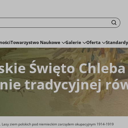
isku fraza zostanie wyszukana
Szuka
ności
Towarzystwo Naukowe
Galerie
Oferta
Standardy
skie Święto Chleba
ie tradycyjnej ró
 Lasy ziem polskich pod niemieckim zarządem okupacyjnym 1914-1919