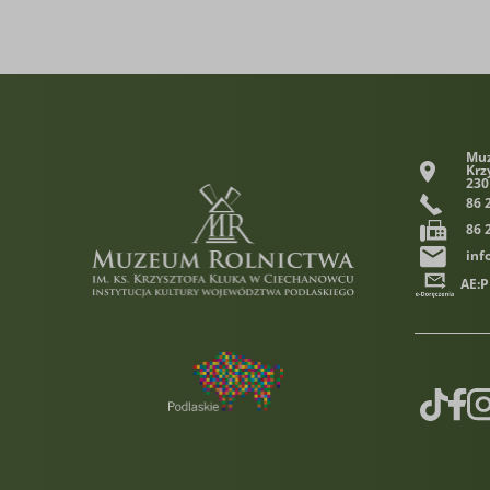
Muz
Krz
230
86 
86 
inf
AE:
TikTok
Face
In