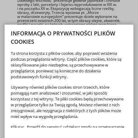
Dalekiego Wschodu" prezentuje głównie japońskie i chińskie
wyroby z laki, porcelany i fajansu wyprodukowane w XIX w.
i na początku XX w. Ekspozycję wzbogacają liczne rzeźby,
obrazy, drzeworyty. Trzecia wystawa pt. „Morze
w malarstwie europejskim” prezentuje dzieła wykonane na
przestrzeni ostatnich 200 lat, w tym obrazy olejne, akwarele,
grafiki i rysunki, na których uwieczniono piękno morskiego
krajobrazu. Dodatkowo ekspozycję urozmaicają zabytkowe
INFORMACJA O PRYWATNOŚCI PLIKÓW
akcesoria okrętowe: lunety, kompasy, kufry podróżne,
bulaje, dzwon okrętowy, lampa naftowa, klepsydra oraz
COOKIES
dekoracyjne wyroby z porcelany i fajansu ozdobione
motywami marynistycznymi.
Ta strona korzysta z plików cookie, aby poprawić wrażenia
Galeria
podczas przeglądania witryny. Część plików cookies, które są
sklasyfikowane jako niezbędne, są przechowywane w
przeglądarce, ponieważ są konieczne do działania
podstawowych funkcji witryny.
Używamy również plików cookies stron trzecich, które
pomagają nam analizować i zrozumieć, w jaki sposób
korzystasz z tej witryny. Te pliki cookies będą przechowywane
w przeglądarce tylko za Twoją zgodą. Możesz również z nich
zrezygnować, ale rezygnacja z niektórych z tych plików może
mieć wpływ na wygodę przeglądania.
Klikając „Przejdź do serwisu” udzielasz zgody na przetwarzanie
Twoich danych osobowych dotyczących Twojej aktywności na