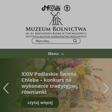
Otwórz opcje WCAG
TikTok
Facebook
Instagram
Youtube
Po kliknięciu przycisku fraza zostanie wys
Szukaj
Menu
XXIV Podlaskie Święto
Chleba – konkurs na
wykonanie tradycyjnej
równianki
czytaj więcej