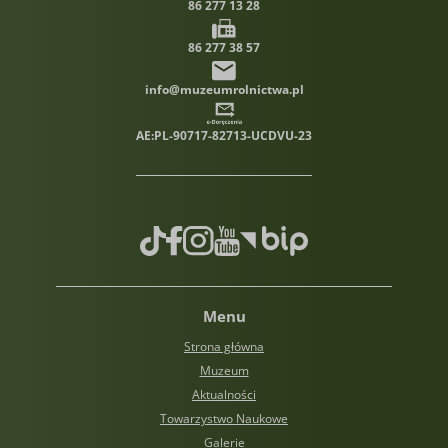
86 277 13 28
86 277 38 57
info@muzeumrolnictwa.pl
AE:PL-90717-82713-UCDVU-23
TikTok
Facebook
Instagram
Youtube
Biuletyn informacji publiczn
Menu
Strona główna
Muzeum
Aktualności
Towarzystwo Naukowe
Galerie