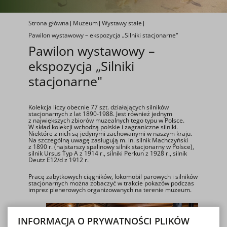
Strona główna
Muzeum
Wystawy stałe
Pawilon wystawowy – ekspozycja „Silniki stacjonarne"
Pawilon wystawowy –
ekspozycja „Silniki
stacjonarne"
Kolekcja liczy obecnie 77 szt. działających silników
stacjonarnych z lat 1890-1988. Jest również jednym
z największych zbiorów muzealnych tego typu w Polsce.
W skład kolekcji wchodzą polskie i zagraniczne silniki.
Niektóre z nich są jedynymi zachowanymi w naszym kraju.
Na szczególną uwagę zasługują m. in. silnik Machczyński
z 1890 r. (najstarszy spalinowy silnik stacjonarny w Polsce),
silnik Ursus Typ A z 1914 r., silniki Perkun z 1928 r., silnik
Deutz E12/d z 1912 r.
Pracę zabytkowych ciągników, lokomobil parowych i silników
stacjonarnych można zobaczyć w trakcie pokazów podczas
imprez plenerowych organizowanych na terenie muzeum.
INFORMACJA O PRYWATNOŚCI PLIKÓW