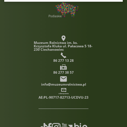
cookies.
Muzeum Rolnictwa im. ks.
Krzysztofa Kluka
ul. Pałacowa 5 18-
230 Ciechanowiec
86 277 13 28
86 277 38 57
info@muzeumrolnictwa.pl
AE:PL-90717-82713-UCDVU-23
TikTok
Facebook
Instagram
Youtube
Biuletyn informacji publiczn