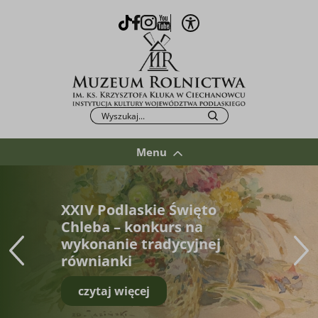
Otwórz opcje WCAG
TikTok
Facebook
Instagram
Youtube
Po kliknięciu przycisku fraza zostanie wys
Szukaj
Menu
XXIV Podlaskie Święto
Chleba – konkurs na
wykonanie tradycyjnej
równianki
czytaj więcej