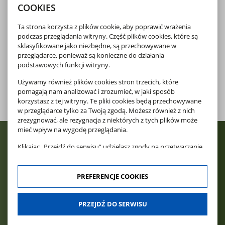
COOKIES
Ta strona korzysta z plików cookie, aby poprawić wrażenia
podczas przeglądania witryny. Część plików cookies, które są
sklasyfikowane jako niezbędne, są przechowywane w
przeglądarce, ponieważ są konieczne do działania
podstawowych funkcji witryny.
Używamy również plików cookies stron trzecich, które
pomagają nam analizować i zrozumieć, w jaki sposób
korzystasz z tej witryny. Te pliki cookies będą przechowywane
w przeglądarce tylko za Twoją zgodą. Możesz również z nich
zrezygnować, ale rezygnacja z niektórych z tych plików może
mieć wpływ na wygodę przeglądania.
Klikając „Przejdź do serwisu” udzielasz zgody na przetwarzanie
Twoich danych osobowych dotyczących Twojej aktywności na
naszej stronie. Dane są zbierane w celach zgodnych z naszą
polityką prywatności
oraz
polityką cookies
. Zgoda jest
PREFERENCJE COOKIES
dobrowolna. Możesz jej odmówić lub ograniczyć jej zakres
klikając w "Preferencje cookies".
PRZEJDŹ DO SERWISU
W każdej chwili możesz modyfikować udzielone zgody w
zakładce: informacje i regulaminy — zresetuj ustawienia