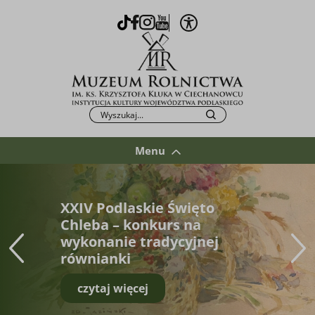
Otwórz opcje WCAG
TikTok
Facebook
Instagram
Youtube
Po kliknięciu przycisku fraza zostanie wys
Szukaj
Menu
XXIV Podlaskie Święto
Chleba – konkurs na
wykonanie tradycyjnej
równianki
czytaj więcej