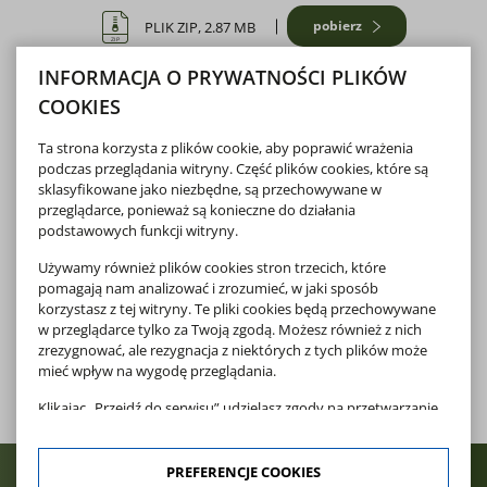
pobierz
PLIK ZIP, 2.87 MB
ZIP
INFORMACJA O PRYWATNOŚCI PLIKÓW
Załącznik nr 2 - Przykładowa tablica 1
COOKIES
pobierz
PLIK DOCX, 17.17 KB
Ta strona korzysta z plików cookie, aby poprawić wrażenia
podczas przeglądania witryny. Część plików cookies, które są
sklasyfikowane jako niezbędne, są przechowywane w
Załącznik nr 3 - Przykładowa tablica 2
przeglądarce, ponieważ są konieczne do działania
podstawowych funkcji witryny.
pobierz
PLIK DOCX, 16.26 KB
Używamy również plików cookies stron trzecich, które
pomagają nam analizować i zrozumieć, w jaki sposób
korzystasz z tej witryny. Te pliki cookies będą przechowywane
Informacja o unieważnieniu zapytania ofertowego
w przeglądarce tylko za Twoją zgodą. Możesz również z nich
zrezygnować, ale rezygnacja z niektórych z tych plików może
mieć wpływ na wygodę przeglądania.
pobierz
PLIK DOCX, 75 KB
Klikając „Przejdź do serwisu” udzielasz zgody na przetwarzanie
Twoich danych osobowych dotyczących Twojej aktywności na
naszej stronie. Dane są zbierane w celach zgodnych z naszą
polityką prywatności
oraz
polityką cookies
. Zgoda jest
PREFERENCJE COOKIES