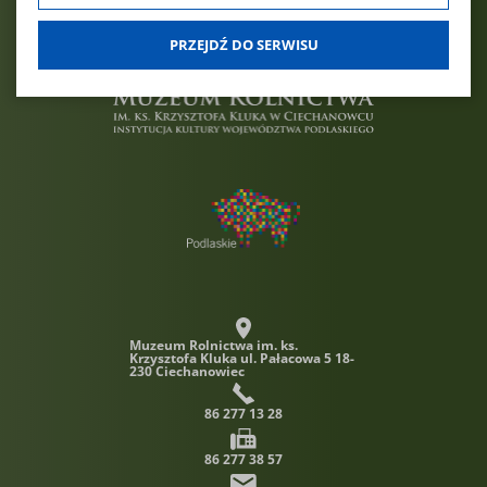
dobrowolna. Możesz jej odmówić lub ograniczyć jej zakres
klikając w "Preferencje cookies".
PRZEJDŹ DO SERWISU
W każdej chwili możesz modyfikować udzielone zgody w
zakładce: informacje i regulaminy — zresetuj ustawienia
cookies.
Muzeum Rolnictwa im. ks.
Krzysztofa Kluka
ul. Pałacowa 5 18-
230 Ciechanowiec
86 277 13 28
86 277 38 57