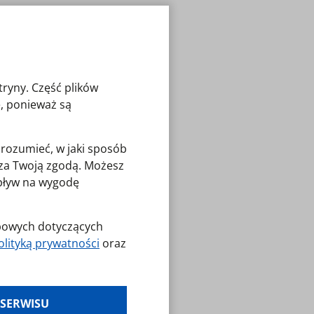
tryny. Część plików
, ponieważ są
zrozumieć, w jaki sposób
pobierz
B
o za Twoją zgodą. Możesz
wpływ na wygodę
obowych dotyczących
pobierz
olityką prywatności
oraz
es klikając w
 SERWISU
laminy — zresetuj
pobierz