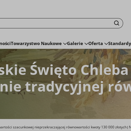
isku fraza zostanie wyszukana
Szuka
ności
Towarzystwo Naukowe
Galerie
Oferta
Standardy
skie Święto Chleba
ie tradycyjnej ró
artości szacunkowej nieprzekraczającej równowartości kwoty 130 000 złotych
N