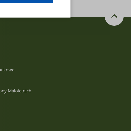
aukowe
ony Małoletnich