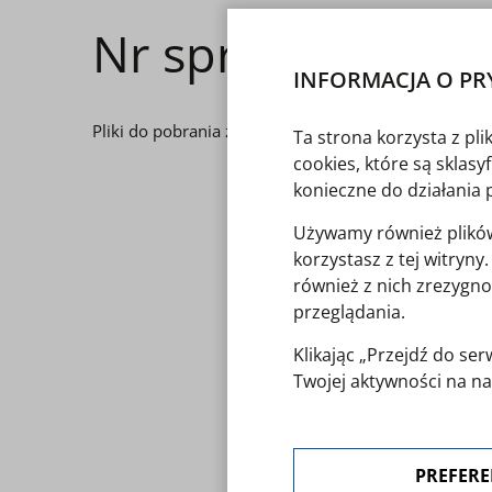
Nr sprawy 15/20
INFORMACJA O PR
Pliki do pobrania znajdują się poniżej, w załączniku.
Ta strona korzysta z pl
cookies, które są sklas
konieczne do działania 
Używamy również plików 
Regulamin konkursu arch
korzystasz z tej witryn
również z nich zrezygno
przeglądania.
Klikając „Przejdź do s
Załącznik nr 1 - Folmular
Twojej aktywności na na
polityką cookies
. Zgoda 
"Preferencje cookies".
PREFERE
W każdej chwili możesz 
Mapa