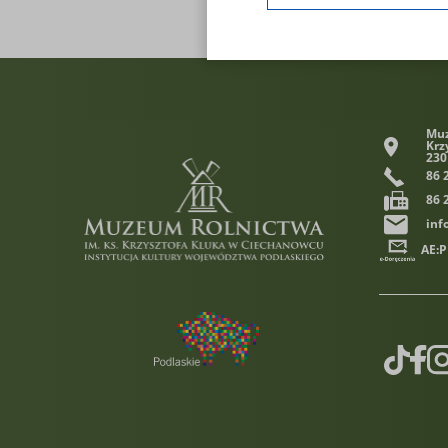
ustawienia cookies.
Muz
Krz
230
86 
86 
inf
AE:
TikTok
Face
In