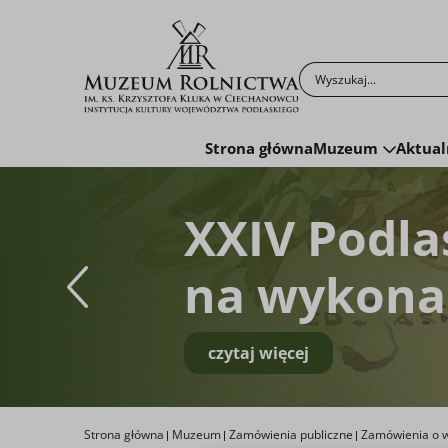
Po kliknięciu przyc
Strona główna
Muzeum
Aktual
XXIV Podla
na wykonan
czytaj więcej
Strona główna
Muzeum
Zamówienia publiczne
Zamówienia o w