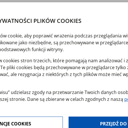
22
YWATNOŚCI PLIKÓW COOKIES
ików cookie, aby poprawić wrażenia podczas przeglądania wi
yfikowane jako niezbędne, są przechowywane w przeglądarce
Pliki do pobrania
podstawowych funkcji witryny.
cookies stron trzecich, które pomagają nam analizować i 
itektonicznego
PLIK DOCX, 42.76 K
y. Te pliki cookies będą przechowywane w przeglądarce tylk
wać, ale rezygnacja z niektórych z tych plików może mieć 
erwisu” udzielasz zgody na przetwarzanie Twoich danych os
z zgłoszeniowy
PLIK DOC, 39.5 KB
szej stronie. Dane są zbierane w celach zgodnych z naszą
p
jest dobrowolna. Możesz jej odmówić lub ograniczyć jej zakr
NCJE COOKIES
PRZEJDŹ DO
modyfikować udzielone zgody w zakładce: informacje i regu
PLIK PDF, 79.17 KB