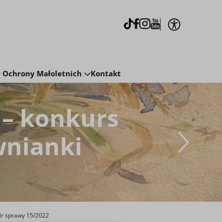
Otwórz op
TikTok
Facebook
Instagram
Youtube
j
 Ochrony Małoletnich
Kontakt
 – konkurs
wnianki
r sprawy 15/2022