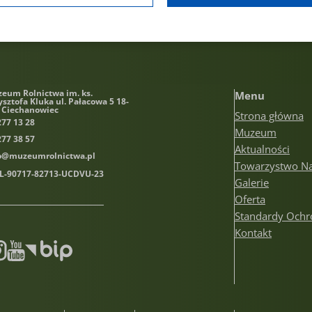
eum Rolnictwa im. ks.
Menu
ysztofa Kluka
ul. Pałacowa 5 18-
 Ciechanowiec
Strona główna
277 13 28
Muzeum
277 38 57
Aktualności
o@muzeumrolnictwa.pl
Towarzystwo N
PL-90717-82713-UCDVU-23
Galerie
Oferta
Standardy Ochr
Kontakt
book
stagram
Youtube
Biuletyn informacji publicznej