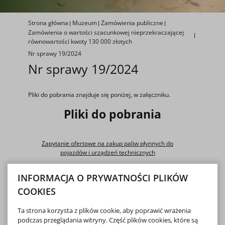
Strona główna
Muzeum
Zamówienia publiczne
Zamówienia o wartości szacunkowej nieprzekraczającej
równowartości kwoty 130 000 złotych
Nr sprawy 19/2024
Nr sprawy 19/2024
Pliki do pobrania znajduje się poniżej, w załączniku.
Pliki do pobrania
Zapytanie ofertowe na zakup paliw płynnych do
pojazdów i urządzeń technicznych
INFORMACJA O PRYWATNOŚCI PLIKÓW
pobierz
PLIK DOC, 157 KB
COOKIES
Informacja o wyborze najkorzystniejszej oferty
Ta strona korzysta z plików cookie, aby poprawić wrażenia
podczas przeglądania witryny. Część plików cookies, które są