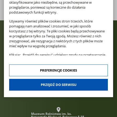
sklasyfikowane jako niezbędne, są przechowywane w
pobierz
PLIK DOCX, 75.17 KB
przeglądarce, ponieważ są konieczne do działania
podstawowych funkcji witryny.
Używamy również plików cookies stron trzecich, które
pomagają nam analizować i zrozumieć, w jaki sposób
korzystasz z tej witryny. Te pliki cookies będą przechowywane
w przeglądarce tylko za Twoją zgodą. Możesz również z nich
zrezygnować, ale rezygnacja z niektórych z tych plików może
mieć wpływ na wygodę przeglądania.
Klikając „Przejdź do serwisu” udzielasz zgody na przetwarzanie
Twoich danych osobowych dotyczących Twojej aktywności na
naszej stronie. Dane są zbierane w celach zgodnych z naszą
polityką prywatności
oraz
polityką cookies
. Zgoda jest
PREFERENCJE COOKIES
dobrowolna. Możesz jej odmówić lub ograniczyć jej zakres
klikając w "Preferencje cookies".
PRZEJDŹ DO SERWISU
W każdej chwili możesz modyfikować udzielone zgody w
zakładce: informacje i regulaminy — zresetuj ustawienia
cookies.
Muzeum Rolnictwa im. ks.
Krzysztofa Kluka
ul. Pałacowa 5 18-