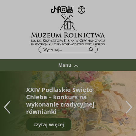
Otwórz opcje WCAG
TikTok
Facebook
Instagram
Youtube
Po kliknięciu przycisku fraza zostanie wys
Szukaj
Menu
XXIV Podlaskie Święto
Chleba – konkurs na
wykonanie tradycyjnej
równianki
czytaj więcej