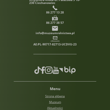
230 Ciechanowiec
86 277 13 28
86 277 38 57
info@muzeumrolnictwa.pl
AE:PL-90717-82713-UCDVU-23
TikTok
Facebook
Instagram
Youtube
Biuletyn informacji publiczn
Menu
Strona główna
Muzeum
Aktualności