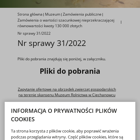
Strona główna
Muzeum
Zamówienia publiczne
Zamówienia o wartości szacunkowej nieprzekraczającej
równowartości kwoty 130 000 złotych
Nr sprawy 31/2022
Nr sprawy 31/2022
Pliki do pobrania znajdują się poniżej, w załączniku.
Pliki do pobrania
Zapytanie ofertowe na obrządek zwierząt gospodarskich
na terenie skansenu Muzeum Rolnictwa w Ciechanowcu
INFORMACJA O PRYWATNOŚCI PLIKÓW
pobierz
PLIK DOCX, 82.39 KB
COOKIES
Informacja o wyborze najkorzystniejszej oferty
Ta strona korzysta z plików cookie, aby poprawić wrażenia
podczas przeglądania witryny. Część plików cookies, które są