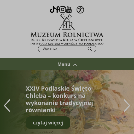
Otwórz opcje WCAG
TikTok
Facebook
Instagram
Youtube
Po kliknięciu przycisku fraza zostanie wys
Szukaj
Menu
XXIV Podlaskie Święto
Chleba – konkurs na
wykonanie tradycyjnej
równianki
czytaj więcej