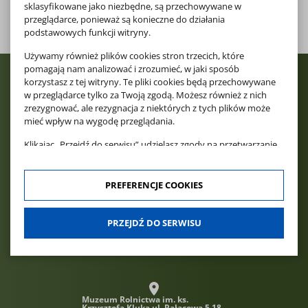
sklasyfikowane jako niezbędne, są przechowywane w
pobierz
PLIK DOCX, 74.5 KB
przeglądarce, ponieważ są konieczne do działania
podstawowych funkcji witryny.
Używamy również plików cookies stron trzecich, które
pomagają nam analizować i zrozumieć, w jaki sposób
korzystasz z tej witryny. Te pliki cookies będą przechowywane
w przeglądarce tylko za Twoją zgodą. Możesz również z nich
zrezygnować, ale rezygnacja z niektórych z tych plików może
mieć wpływ na wygodę przeglądania.
Klikając „Przejdź do serwisu” udzielasz zgody na przetwarzanie
Twoich danych osobowych dotyczących Twojej aktywności na
naszej stronie. Dane są zbierane w celach zgodnych z naszą
polityką prywatności
oraz
polityką cookies
. Zgoda jest
PREFERENCJE COOKIES
dobrowolna. Możesz jej odmówić lub ograniczyć jej zakres
klikając w "Preferencje cookies".
PRZEJDŹ DO SERWISU
W każdej chwili możesz modyfikować udzielone zgody w
zakładce: informacje i regulaminy — zresetuj ustawienia
cookies.
Muzeum Rolnictwa im. ks.
Krzysztofa Kluka
ul. Pałacowa 5 18-