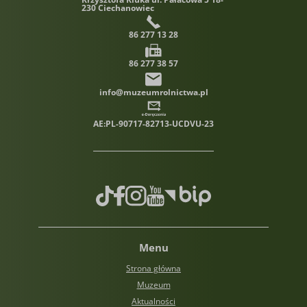
230 Ciechanowiec
86 277 13 28
86 277 38 57
info@muzeumrolnictwa.pl
AE:PL-90717-82713-UCDVU-23
TikTok
Facebook
Instagram
Youtube
Biuletyn informacji publiczn
Menu
Strona główna
Muzeum
Aktualności