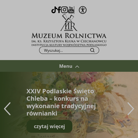
Otwórz opcje WCAG
TikTok
Facebook
Instagram
Youtube
Po kliknięciu przycisku fraza zostanie wys
Szukaj
Menu
XXIV Podlaskie Święto
Chleba – konkurs na
wykonanie tradycyjnej
równianki
czytaj więcej