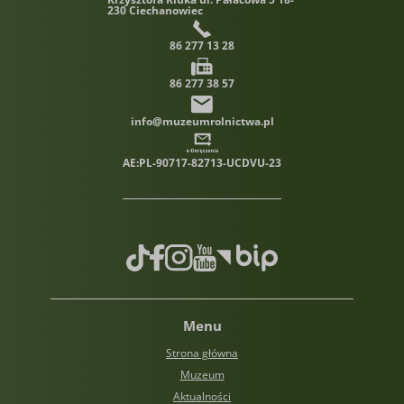
230 Ciechanowiec
86 277 13 28
86 277 38 57
info@muzeumrolnictwa.pl
AE:PL-90717-82713-UCDVU-23
TikTok
Facebook
Instagram
Youtube
Biuletyn informacji publiczn
Menu
Strona główna
Muzeum
Aktualności