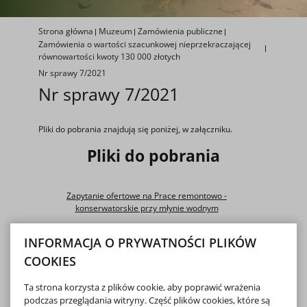
Strona główna
Muzeum
Zamówienia publiczne
Zamówienia o wartości szacunkowej nieprzekraczającej
równowartości kwoty 130 000 złotych
Nr sprawy 7/2021
Nr sprawy 7/2021
Pliki do pobrania znajdują się poniżej, w załączniku.
Pliki do pobrania
Zapytanie ofertowe na Prace remontowo -
konserwatorskie przy młynie wodnym
INFORMACJA O PRYWATNOŚCI PLIKÓW
pobierz
PLIK DOC, 1.13 MB
COOKIES
Informacja o unieważnieniu zapytania ofertowego
Ta strona korzysta z plików cookie, aby poprawić wrażenia
podczas przeglądania witryny. Część plików cookies, które są