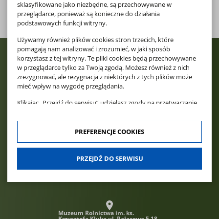
sklasyfikowane jako niezbędne, są przechowywane w
pobierz
PLIK DOCX, 74.94 KB
przeglądarce, ponieważ są konieczne do działania
podstawowych funkcji witryny.
Używamy również plików cookies stron trzecich, które
pomagają nam analizować i zrozumieć, w jaki sposób
korzystasz z tej witryny. Te pliki cookies będą przechowywane
w przeglądarce tylko za Twoją zgodą. Możesz również z nich
zrezygnować, ale rezygnacja z niektórych z tych plików może
mieć wpływ na wygodę przeglądania.
Klikając „Przejdź do serwisu” udzielasz zgody na przetwarzanie
Twoich danych osobowych dotyczących Twojej aktywności na
naszej stronie. Dane są zbierane w celach zgodnych z naszą
polityką prywatności
oraz
polityką cookies
. Zgoda jest
PREFERENCJE COOKIES
dobrowolna. Możesz jej odmówić lub ograniczyć jej zakres
klikając w "Preferencje cookies".
PRZEJDŹ DO SERWISU
W każdej chwili możesz modyfikować udzielone zgody w
zakładce: informacje i regulaminy — zresetuj ustawienia
cookies.
Muzeum Rolnictwa im. ks.
Krzysztofa Kluka
ul. Pałacowa 5 18-