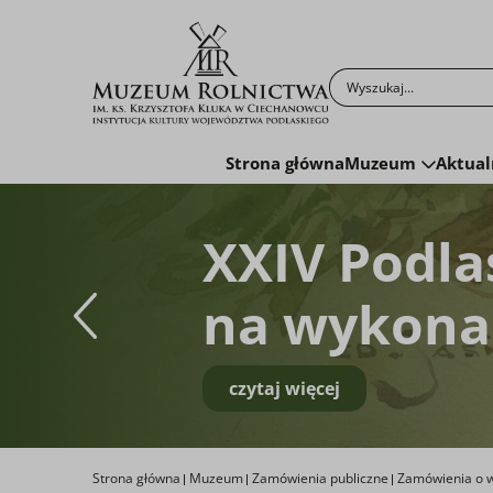
Po kliknięciu przyc
Strona główna
Muzeum
Aktual
XXIV Podla
na wykonan
czytaj więcej
Strona główna
Muzeum
Zamówienia publiczne
Zamówienia o w