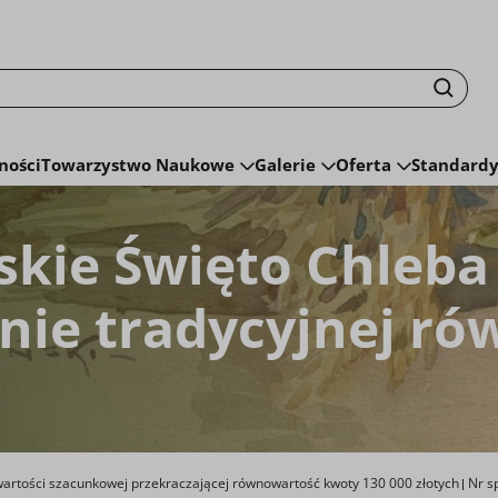
isku fraza zostanie wyszukana
Szuka
ności
Towarzystwo Naukowe
Galerie
Oferta
Standardy
skie Święto Chleba
ie tradycyjnej ró
artości szacunkowej przekraczającej równowartość kwoty 130 000 złotych
Nr s