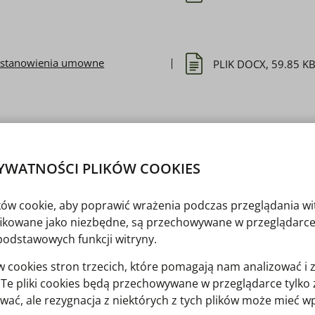
 postanowienia umowne
PLIK DOCX, 59.85 K
 wykonawczy
PLIK ZIP, 7.91 MB
ZIP
YWATNOŚCI PLIKÓW COOKIES
ików cookie, aby poprawić wrażenia podczas przeglądania wi
r robót
PLIK ZIP, 493.96 KB
ZIP
yfikowane jako niezbędne, są przechowywane w przeglądarce
podstawowych funkcji witryny.
cookies stron trzecich, które pomagają nam analizować i 
acja wykonania i odbioru robót
PLIK PDF, 458.12 KB
y. Te pliki cookies będą przechowywane w przeglądarce tylk
elektryczne
wać, ale rezygnacja z niektórych z tych plików może mieć 