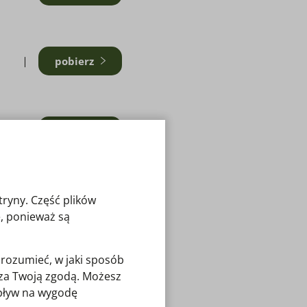
pobierz
B
pobierz
tryny. Część plików
pobierz
, ponieważ są
zrozumieć, w jaki sposób
pobierz
o za Twoją zgodą. Możesz
wpływ na wygodę