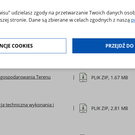
erwisu” udzielasz zgody na przetwarzanie Twoich danych os
architektoniczno-budowlany 1
PLIK ZIP, 28.3 MB
szej stronie. Dane są zbierane w celach zgodnych z naszą
p
ZIP
jest dobrowolna. Możesz jej odmówić lub ograniczyć jej zakr
NCJE COOKIES
PRZEJDŹ DO
modyfikować udzielone zgody w zakładce: informacje i regu
architektoniczno-budowlany 2
PLIK ZIP, 53.43 MB
ZIP
 Zagospodarowania Terenu
PLIK ZIP, 1.67 MB
ZIP
acja techniczna wykonania i
PLIK ZIP, 2.81 MB
ZIP