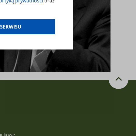
olityką prywatności
oraz
es klikając w
 SERWISU
laminy — zresetuj
aukowe