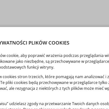
932 roku w Warszawie. Był absolwentem Wydziału
az członkiem Stacji Naukowo-Badawczej Polskiej
Nauki w Warszawie. W latach 1972–2013 piastował
 się między innymi do powstania oddziałów terenowych
YWATNOŚCI PLIKÓW COOKIES
ego w Sielpi, Kuźni Wodnej w Oliwie oraz Muzeum
łupi. W latach 2001–2005 i 2005–2009 był członkiem
e Muzeum Warszawy). Jako członek pracował również
ików cookie, aby poprawić wrażenia podczas przeglądania wi
mi Powązkami im. Jerzego Waldorffa. Był jednym
niki oraz współzałożycielem i członkiem Komitetu
yfikowane jako niezbędne, są przechowywane w przeglądarce
akże jako wiceprezes Towarzystwa Kultury Technicznej.
podstawowych funkcji witryny.
hanowcu rozpoczęły się we wczesnych latach 70. XX w.
cookies stron trzecich, które pomagają nam analizować i 
zególnie wspierał działalność Działu Techniki
ferencji naukowych np. „Ochrona zabytków techniki
y. Te pliki cookies będą przechowywane w przeglądarce tylk
ch motocykli”, „Polskie radio – wczoraj i dziś”, „Jak się
wać, ale rezygnacja z niektórych z tych plików może mieć 
Stasiewicz-Jasiukowej powstała unikatowa ekspozycja pn.
zej placówki kolekcję ponad 1200 pisanek
erwisu” udzielasz zgody na przetwarzanie Twoich danych os
we obiekty i obecnie liczy prawie 2300 sztuk polskich
izatorem wielu spotkań autorskich dotyczących tematu