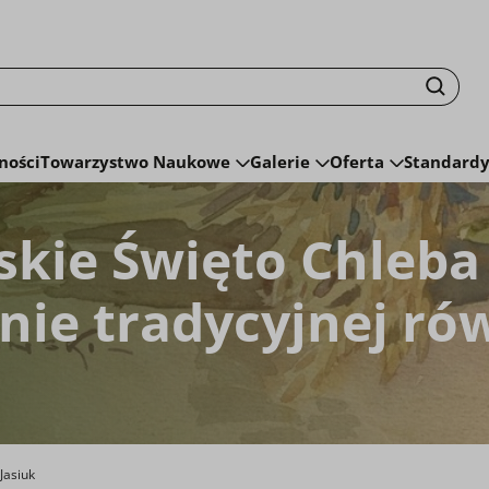
isku fraza zostanie wyszukana
Szuka
ności
Towarzystwo Naukowe
Galerie
Oferta
Standardy
skie Święto Chleba
ie tradycyjnej ró
 Jasiuk