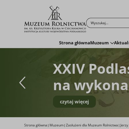
Po kliknięciu przyc
Strona główna
Muzeum
Aktual
XXIV Podla
na wykonan
czytaj więcej
Strona główna
Muzeum
Zasłużeni dla Muzeum Rolnictwa
Jerzy