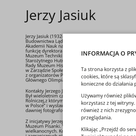
Jerzy Jasiuk
Jerzy Jasiuk (1932-2016) - urodził się 4 kwietnia 1
Budownictwa Lądowego Politechniki Warszawskiej or
Akademii Nauk na terenie budowy Pałacu Kultury i 
funkcję dyrektora Muzeum Techniki NOT. Przyczynił
INFORMACJA O PR
Muzeum Techniki NOT: Muzeum Zagłębia Staropolski
Starożytnego Hutnictwa Świętokrzyskiego w Nowej S
Rady Muzeum Historycznego m.st. Warszawy (obecni
Ta strona korzysta z pl
w Zarządzie Społecznego Komitetu Opieki nad Stary
z organizatorów Polskiego Towarzystwa Historii Tech
cookies, które są sklas
Głównego Olimpiady Wiedzy Technicznej. Pracował t
konieczne do działania 
Kontakty Jerzego Jasiuka z Muzeum Rolnictwa w Ciec
Używamy również plików 
Był wieloletnim członkiem Rady naszego muzeum. Szc
Rolniczej,z którym wspólnie zorganizował kilka kon
korzystasz z tej witryn
w Polsce” i wystaw czasowych, m. in. „Świat zabytkowy
również z nich zrezygno
dawniej fotografowało”.
przeglądania.
Z inicjatywy Jerzego Jasiuka i jego żony prof. Ireny 
Muzeum Pisanki. W 2004 roku przekazali oni do nas
Klikając „Przejdź do s
wielkanocnych. Kolekcja jest ciągle uzupełniana o no
i zagranicznych pisanek. Wspólnie z żoną był organ