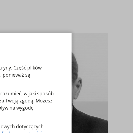
tryny. Część plików
, ponieważ są
zrozumieć, w jaki sposób
o za Twoją zgodą. Możesz
wpływ na wygodę
obowych dotyczących