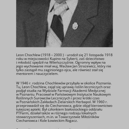
Leon Chochlew (1918 – 2000 ) - urodził się 21 listopada 1918
roku w miejscowości Kupino na Syberii, zaś dzieciństwo
i młodość spędził na Wileńszczyźnie. Ogromny wpływ na
jego wychowanie miał wuj, Wacław Jan Strażewicz, który nie
tylko zastąpił mu zaginionego ojca, ale również stał się
mentorem i nauczycielem.
W 1946 r. rodzina Chochlewów przybyła w okolice Poznania.
Tu, Leon Chochlew, zajął się uprawą roślin leczniczych oraz
podjął studia na Wydziale Farmacji Akademii Medycznej
w Poznaniu. Pracował w Państwowym Instytucie Naukowym
Roślinnych Surowców Leczniczych i przez krótki czas
w Poznańskich Zakładach Zielarskich Herbapol. W 1960 r.
przeprowadził się do Ciechanowca, gdzie objął kierownictwo
tutejszej apteki. Był członkiem białostockiego oddziału
PTFarm, działał także w różnego rodzaju lokalnych
stowarzyszeniach, m.in. w Towarzystwie Miłośników
Ciechanowca i Kole Łowieckim Rogacz.