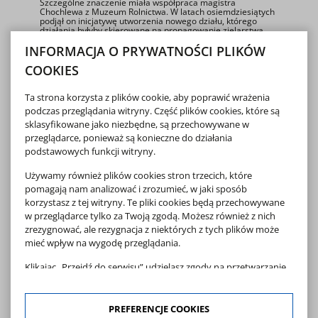
Szczególne znaczenie miała współpraca magistra
Chochlewa z Muzeum Rolnictwa. W latach osiemdziesiątych
podjął on inicjatywę utworzenia nowego działu, którego
działania byłyby skierowane na propagowanie zielarstwa,
uprawy i wykorzystywania ziół. Jednocześnie zrodziła się
INFORMACJA O PRYWATNOŚCI PLIKÓW
koncepcja założenia na terenie muzeum ogrodu roślin
leczniczych. Moje argumenty padły na wyjątkowo podatny
grunt, pisał mgr Chochlew, wspominając początki
COOKIES
współpracy z dyrektorem muzeum, mgr. Kazimierzem
Uszyńskim. Planowany ogród miał stać się swoistym
hołdem, złożonym patronowi muzeum, ks. Krzysztofowi
Ta strona korzysta z plików cookie, aby poprawić wrażenia
Klukowi. Podstawowym założeniem twórców ogrodu było
podczas przeglądania witryny. Część plików cookies, które są
odtworzenie w naturze Regestru roślin zdatnych do zażycia
lekarskiego, uważanego za kompendium wiedzy
sklasyfikowane jako niezbędne, są przechowywane w
farmakognostycznej okresu Oświecenia. Uroczystego
przeglądarce, ponieważ są konieczne do działania
otwarcia Ogrodu roślin zdatnych do zażycia lekarskiego
dokonano 23 czerwca 1984 roku. Ta niecodzienna
podstawowych funkcji witryny.
przyrodnicza ekspozycja zasłynęła wkrótce jako obiekt, który
nie posiada swojego odpowiednika w całym kraju. Jej zalety
Używamy również plików cookies stron trzecich, które
zostały docenione także przez Resort Kultury i Sztuki, który
uznał utworzenie ogrodu za wybitne osiągnięcie, przyznając
pomagają nam analizować i zrozumieć, w jaki sposób
jego twórcom nagrodę drugiego stopnia w ogólnopolskim
korzystasz z tej witryny. Te pliki cookies będą przechowywane
konkursie na Najciekawsze Wydarzenia Muzealne Roku
1984.
w przeglądarce tylko za Twoją zgodą. Możesz również z nich
zrezygnować, ale rezygnacja z niektórych z tych plików może
Choć mgr Leon Chochlew formalnie nigdy nie był
mieć wpływ na wygodę przeglądania.
zatrudniony w Muzeum Rolnictwa jego współpraca z tą
placówką trwała nieprzerwanie przez niemalże dwadzieścia
lat. W tym czasie pozostawał merytorycznym opiekunem
Klikając „Przejdź do serwisu” udzielasz zgody na przetwarzanie
Działu Tradycji Zielarskich, poświęcając wolny czas na
Twoich danych osobowych dotyczących Twojej aktywności na
realizację kolejnych projektów. Jego zasługą było nie tylko
naszej stronie. Dane są zbierane w celach zgodnych z naszą
założenie ogrodu, ale również opracowanie scenariusza
wystawy zielarskiej, zebranie sporej liczby eksponatów,
polityką prywatności
oraz
polityką cookies
. Zgoda jest
PREFERENCJE COOKIES
nawiązanie rozlicznych kontaktów, organizacja praktyk