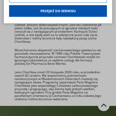
dobrowolna. Możesz jej odmówić lub ograniczyć jej zakres
studenckich, wprowadzenie upraw roślin leczniczych na
terenie muzeum. Wśród dokumentów Działu Tradycji
klikając w "Preferencje cookies".
Zielarskich do dziś zachowały się dziesiątki listów z całej
PRZEJDŹ DO SERWISU
Polski, adresowanych do Pana Magistra, zawierających
W każdej chwili możesz modyfikować udzielone zgody w
prośby o przygotowanie ziołowych antidotów na przeróżne
choroby i dolegliwości. Pracownicy muzeum często
zakładce: informacje i regulaminy — zresetuj ustawienia
wspominają, że Pan Magister wyrabiał różne mieszanki
cookies.
ziołowe, którymi obdarowywał innych, sam też codziennie pił
jakieś ziółka, zaś do pracujących w ogrodzie młodych ludzi
zwracał się z następującym przesłaniem: Kochajcie Dzieci
roślinki, a one będą wam za to wdzięczne przez całe życie.
Zielarstwo i rośliny lecznicze były największą pasją Leona
Chochlewa.
Wszechstronna aktywność ciechanowieckiego aptekarza nie
pozostała niezauważona. W 1986 roku Polskie Towarzystwo
Farmaceutyczne przyznało Leonowi Chochlewowi medal im.
Ignacego Łukasiewicza za wybitne zasługi dla farmacji
polskiej De Pharmacia Bene Meritis.
Leon Chochlew zmarł 20 listopada 2000 roku, w przededniu
swoich 82 urodzin. We wspomnieniu pośmiertnym
zamieszczonym w Wiadomościach Zielarskich znalazły się
następujące słowa: Pragniemy zapamiętać Pana Magistra
Chochlewa jako wspaniałego Człowieka zafascynowanego
przyrodą i pragnącego, aby Ziemia była jednym wielkim,
kwitnącym ogrodem. Przy grobie Pana Magistra na
parafialnym cmentarzu w Ciechanowcu co roku zakwita Jego
ulubiona roślina lecznicza–waleriana.