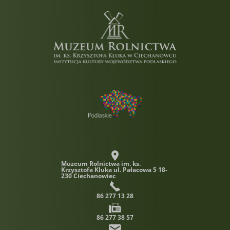
Muzeum Rolnictwa im. ks.
Krzysztofa Kluka
ul. Pałacowa 5 18-
230 Ciechanowiec
86 277 13 28
86 277 38 57