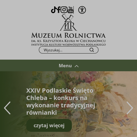
Otwórz opcje WCAG
TikTok
Facebook
Instagram
Youtube
Po kliknięciu przycisku fraza zostanie wys
Szukaj
Menu
XXIV Podlaskie Święto
Chleba – konkurs na
wykonanie tradycyjnej
równianki
czytaj więcej