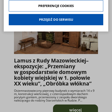
naszej stronie. Dane są zbierane w celach zgodnych z naszą
polityką prywatności
oraz
polityką cookies
. Zgoda jest
PREFERENCJE COOKIES
dobrowolna. Możesz jej odmówić lub ograniczyć jej zakres
klikając w "Preferencje cookies".
PRZEJDŹ DO SERWISU
W każdej chwili możesz modyfikować udzielone zgody w
zakładce: informacje i regulaminy — zresetuj ustawienia
cookies.
Lamus z Rudy Mazowieckiej–
ekspozycje: „Przemiany
w gospodarstwie domowym
kobiety wiejskiej w 1. połowie
XX wieku”, „Obróbka włókna”
Osiemnastowieczny piętrowy budynek o wymiarach 14 x 9
m, konstrukcji wieńcowej, z czterospadowym dachem
porytym gontem, przeniesiony z zespołu dworskiego
należącego do rodziny Starzeńskich w Rudzie. P...
więcej