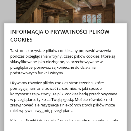
INFORMACJA O PRYWATNOŚCI PLIKÓW
COOKIES
Ta strona korzysta z plików cookie, aby poprawić wrażenia
podczas przeglądania witryny. Część plików cookies, które są
sklasyfikowane jako niezbędne, są przechowywane w
przeglądarce, ponieważ są konieczne do działania
Młyn wodny – ekspozycje
podstawowych funkcji witryny.
„Urządzenia młynarskie, żarna,
Używamy również plików cookies stron trzecich, które
stępy, miary, wagi”, „Muzeum
pomagają nam analizować i zrozumieć, w jaki sposób
Chleba”
korzystasz z tej witryny. Te pliki cookies będą przechowywane
w przeglądarce tylko za Twoją zgodą. Możesz również z nich
Budynek zbudowany w drugiej połowie XIX wieku, pierwotnie
wchodził w skład zespołu zabudowań dworskich rezydencji
zrezygnować, ale rezygnacja z niektórych z tych plików może
pałacowej Starzeńskich. Budynek z bali o konstrukcji
mieć wpływ na wygodę przeglądania.
węgłowej, kryty dachówką „esówką”...
Klikając „Przejdź do serwisu” udzielasz zgody na przetwarzanie
więcej
o Młyn wodny – ek
Twoich danych osobowych dotyczących Twojej aktywności na