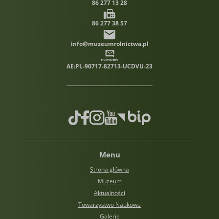
86 277 13 28
86 277 38 57
info@muzeumrolnictwa.pl
AE:PL-90717-82713-UCDVU-23
TikTok
Facebook
Instagram
Youtube
Biuletyn informacji publiczn
Menu
Strona główna
Muzeum
Aktualności
Towarzystwo Naukowe
Galerie