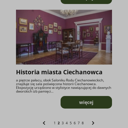
o Lamus z Rudy Ma
Historia miasta Ciechanowca
a piętrze pałacu, obok Saloniku Rodu Ciechanowieckich,
znajduje się sala poświęcona historii Ciechanowca.
Ekspozycję urządzono w stylistyce nawiązującej do dawnych
dworskich izb pamięci...
więcej
o Historia miasta
1
2
3
4
5
6
7
8