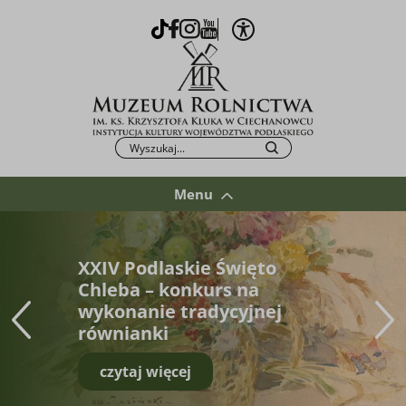
Otwórz opcje WCAG
TikTok
Facebook
Instagram
Youtube
Po kliknięciu przycisku fraza zostanie wys
Szukaj
Menu
XXIV Podlaskie Święto
Chleba – konkurs na
wykonanie tradycyjnej
równianki
czytaj więcej