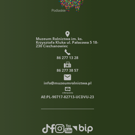
Muzeum Rolnictwa im. ks.
Krzysztofa Kluka
ul. Pałacowa 5 18-
230 Ciechanowiec
86 277 13 28
86 277 38 57
info@muzeumrolnictwa.pl
AE:PL-90717-82713-UCDVU-23
TikTok
Facebook
Instagram
Youtube
Biuletyn informacji publiczn