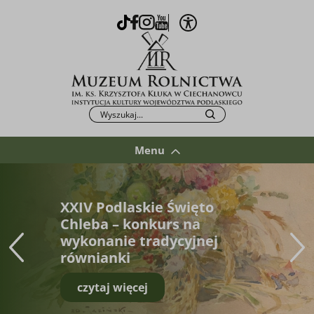
Otwórz opcje WCAG
TikTok
Facebook
Instagram
Youtube
Po kliknięciu przycisku fraza zostanie wys
Szukaj
Menu
XXIV Podlaskie Święto
Chleba – konkurs na
wykonanie tradycyjnej
równianki
czytaj więcej