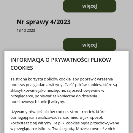
więcej
o Nr sprawy 3/202
Nr sprawy 4/2023
13 10 2023
więcej
o Nr sprawy 4/202
INFORMACJA O PRYWATNOŚCI PLIKÓW
Nr sprawy 2/2023
COOKIES
09 10 2023
Ta strona korzysta z plików cookie, aby poprawić wrażenia
więcej
podczas przeglądania witryny. Część plików cookies, które są
o Nr sprawy 2/202
sklasyfikowane jako niezbędne, są przechowywane w
przeglądarce, ponieważ są konieczne do działania
Nr sprawy 1/2023
podstawowych funkcji witryny.
17 05 2023
Używamy również plików cookies stron trzecich, które
pomagają nam analizować i zrozumieć, w jaki sposób
więcej
korzystasz z tej witryny. Te pliki cookies będą przechowywane
o Nr sprawy 1/202
w przeglądarce tylko za Twoją zgodą. Możesz również z nich