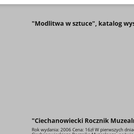
"Modlitwa w sztuce", katalog wy
"Ciechanowiecki Rocznik Muzeal
Rok wydania: 2006 Cena: 16zł W pierwszych dniac