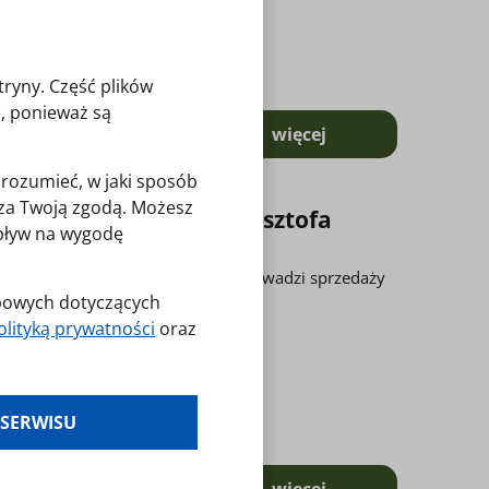
tryny. Część plików
, ponieważ są
więcej
o Pamiętniki Historycz
zrozumieć, w jaki sposób
o za Twoją zgodą. Możesz
 Rolnictwa im. ks. Krzysztofa
wpływ na wygodę
ikacja niedostępna Muzeum nie prowadzi sprzedaży
obowych dotyczących
olityką prywatności
oraz
es klikając w
 SERWISU
laminy — zresetuj
więcej