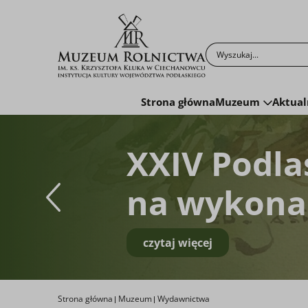
Po kliknięciu przyc
Strona główna
Muzeum
Aktual
XXIV Podla
na wykonan
czytaj więcej
Strona główna
Muzeum
Wydawnictwa