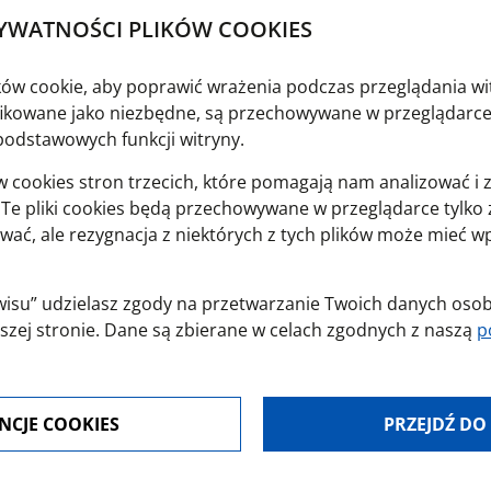
YWATNOŚCI PLIKÓW COOKIES
ików cookie, aby poprawić wrażenia podczas przeglądania wi
yfikowane jako niezbędne, są przechowywane w przeglądarce
podstawowych funkcji witryny.
cookies stron trzecich, które pomagają nam analizować i 
y. Te pliki cookies będą przechowywane w przeglądarce tylk
"Święci na każdy dzień" - Muzeum
wać, ale rezygnacja z niektórych z tych plików może mieć 
Kluka w Ciechanowcu
Autor: Anna Wiśniewska Rok wydania: 2005 Publ
wysyłkowej wydawnictw poza granicami kraju.
erwisu” udzielasz zgody na przetwarzanie Twoich danych os
szej stronie. Dane są zbierane w celach zgodnych z naszą
p
jest dobrowolna. Możesz jej odmówić lub ograniczyć jej zakr
NCJE COOKIES
PRZEJDŹ DO
modyfikować udzielone zgody w zakładce: informacje i regu