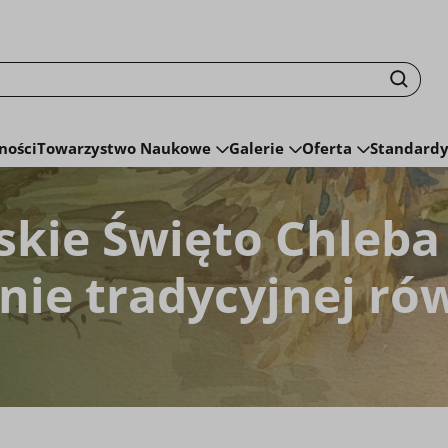
isku fraza zostanie wyszukana
Szuka
ności
Towarzystwo Naukowe
Galerie
Oferta
Standardy
skie Święto Chleba
ie tradycyjnej ró