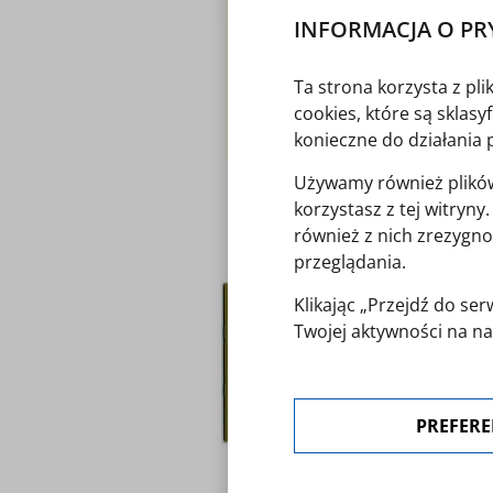
INFORMACJA O PR
Ta strona korzysta z pl
cookies, które są sklas
konieczne do działania 
Używamy również plików 
korzystasz z tej witryn
również z nich zrezygno
przeglądania.
Klikając „Przejdź do s
Twojej aktywności na na
polityką cookies
. Zgoda 
"Preferencje cookies".
PREFERE
W każdej chwili możesz 
ustawienia cookies.