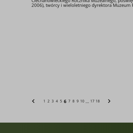
Ciechanowieckiego Rocznika Muzealnego, poświę
2006), twórcy i wieloletniego dyrektora Muzeum R
6
...
1
2
3
4
5
7
8
9
10
17
18