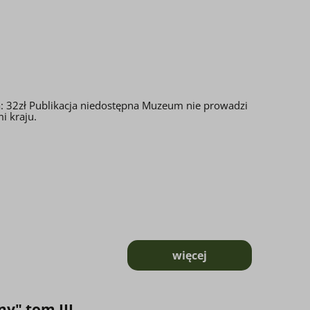
: 32zł Publikacja niedostępna Muzeum nie prowadzi
i kraju.
więcej
o Pamiętniki Historyc
y" tom III