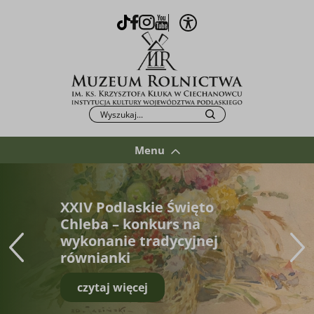
Otwórz opcje WCAG
TikTok
Facebook
Instagram
Youtube
Po kliknięciu przycisku fraza zostanie wys
Szukaj
Menu
XXIV Podlaskie Święto
Chleba – konkurs na
wykonanie tradycyjnej
równianki
czytaj więcej