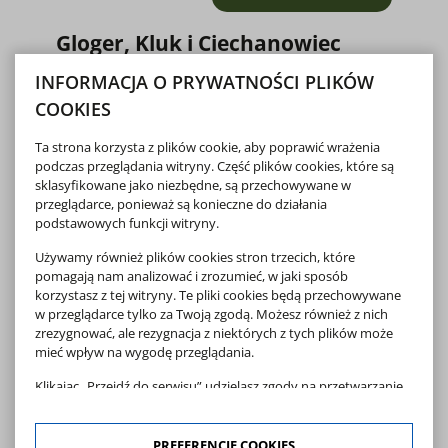
o Święto Wszystki
Gloger, Kluk i Ciechanowiec
31 10 2025
INFORMACJA O PRYWATNOŚCI PLIKÓW
W tym roku mija nie tylko 180-ta rocznica urodzin Zygmunta
COOKIES
Glogera (1845-1910), ale także 150-ta rocznica jego
przejazdu 27 lipca 1875 r. przez nasze miasto. Ten wielki
historyk i etnograf, starożyt...
Ta strona korzysta z plików cookie, aby poprawić wrażenia
podczas przeglądania witryny. Część plików cookies, które są
więcej
o Gloger, Kluk i C
sklasyfikowane jako niezbędne, są przechowywane w
przeglądarce, ponieważ są konieczne do działania
podstawowych funkcji witryny.
Używamy również plików cookies stron trzecich, które
pomagają nam analizować i zrozumieć, w jaki sposób
korzystasz z tej witryny. Te pliki cookies będą przechowywane
w przeglądarce tylko za Twoją zgodą. Możesz również z nich
zrezygnować, ale rezygnacja z niektórych z tych plików może
mieć wpływ na wygodę przeglądania.
Klikając „Przejdź do serwisu” udzielasz zgody na przetwarzanie
Twoich danych osobowych dotyczących Twojej aktywności na
naszej stronie. Dane są zbierane w celach zgodnych z naszą
polityką prywatności
oraz
polityką cookies
. Zgoda jest
PREFERENCJE COOKIES