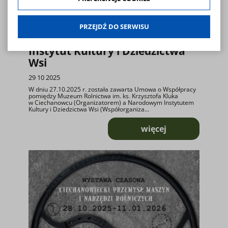
dobrowolna. Możesz jej odmówić lub ograniczyć jej zakres
44. Konkurs Gry na
klikając w "Preferencje cookies".
Instrumentach Pasterskich -
PRZEJDŹ DO SERWISU
W każdej chwili możesz modyfikować udzielone zgody w
dofinansowanie Narodowy
zakładce: informacje i regulaminy — zresetuj ustawienia
Instytut Kultury i Dziedzictwa
cookies.
Wsi
29 10 2025
W dniu 27.10.2025 r. została zawarta Umowa o Współpracy
pomiędzy Muzeum Rolnictwa im. ks. Krzysztofa Kluka
w Ciechanowcu (Organizatorem) a Narodowym Instytutem
Kultury i Dziedzictwa Wsi (Współorganiza...
więcej
o 44. Konkurs Gry