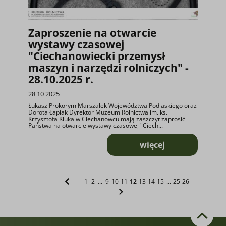
Zaproszenie na otwarcie
wystawy czasowej
"Ciechanowiecki przemysł
maszyn i narzędzi rolniczych" -
28.10.2025 r.
28 10 2025
Łukasz Prokorym Marszałek Województwa Podlaskiego oraz
Dorota Łapiak Dyrektor Muzeum Rolnictwa im. ks.
Krzysztofa Kluka w Ciechanowcu mają zaszczyt zaprosić
Państwa na otwarcie wystawy czasowej "Ciech...
więcej
o Zaproszenie na o
1
2
...
9
10
11
12
13
14
15
...
25
26