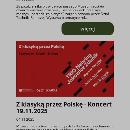
28 października br. w pałacu naszego Muzeum została
otwarta wystawa czasowa „Ciechanowiecki przemysł
maszyn i narzędzi rolniczych”, zorganizowana przez Dział
Techniki Rolniczej. Wystawa o tematyce rol...
więcej
o Wystawa „Ciecha
Z klasyką przez Polskę - Koncert
19.11.2025
04 11 2025
Muzeum Rolnictwa im. ks. Krzysztofa Kluka w Ciewchanowcu
zaprasza na koncert z cyklu z Klasyką przez Polskę.